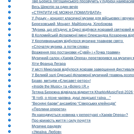
Твір Бориса Лятошинського прозвучить у підбірці найкраси
Весь Шекспір за один вечір
«СТРАТИТИ НЕ МОЖНА ПОМИЛУВАТИ»
У Луцьку – концерт класичної музики для військових і вруче
Березовський, Моцарт, Майборода, Хілобокова
"Музика, що об'єднує: в Одесі відбувся яскравий святковий
В Коломийській філармонії імені Олександра Козаренка відб
У Кропивницькому відбулося музичне травневе свято
«Спочатку музика, а потім слова»
Враження про постановки «Сувій» і «Точка травми»
Музичний салон «Харків Опера» перетворився на музичну мап
Хіти Франца Легара
У місті Миколаєві відбулося яскраве завершення фестивал
У Великій залі Одеської філармонії музичний травень розп
Браво, митцям «Єлисавет-ретро»!
«Inside the Music» та «Bolero I.R.»
Тетяна Бережна відвідала відкриття KharkivMusicFest-2026 
“В тобі, о пісне чарівна, душі людської таїна…”
“Весняні барви” ансамблю “Сіверських клейнодів”
«Перлини оперети»
Як народжується новинка у репертуарі «Харків Опера»?
Про крихкість життя і силу почуття
Музичне рандеву
«Україна. Любов»