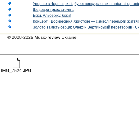
Уперше в Чернівцях відбувся конкурс юних піаністів і орг
Шедеври трьох століть
Біжи, Альберіху, біжи!
Концерт «Воскресіння Христове — символ перемоги життя!
Золото замість серця: Олексій Вертинський перетворив «С
© 2008-2026 Music-review Ukraine
IMG_7524.JPG