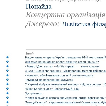
Понайда
Концертна організаці
Джерело:
Львівська філ
Інші:
Національна оперета України завершила 91-й театральний
Львівська національна опера: яким був сезон 2025/26?
«Ромео і Джульєтта» – бої без правил і… вічне кохання
«Буча. Сила відродження» - міжнародний мистецький проєк
«Комахи», або Фантасмагоричний сон ентомолога
Тріумфальне повернення «Фауста»
У Харкові відбувся інклюзивний концерт «Музика серця»: 400
"Altio": Береer Ratio": Березовський і Бах
Зустріч епох
У Києві відбулася світова прем'єра концертної версії опери
"Мелодії юності": у Кропивницькому музеї Осмьоркіна відб