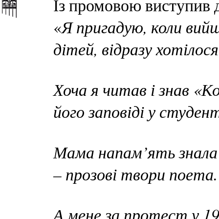
Із промовою виступив д
Я пригадую, коли вий
«
дітей, відразу хотілос
Хоча я читав і знав «
його заповіді у студент
Мама напам’ять знала 
– прозові твори поета.
А мене за протест у 1