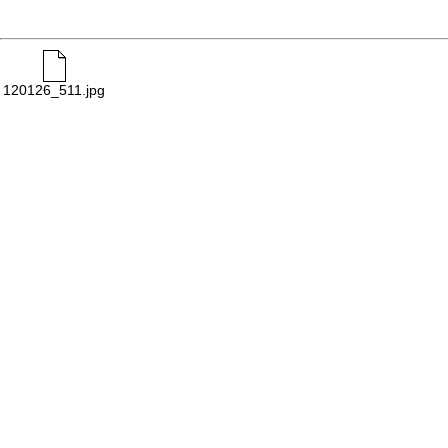
120126_511.jpg