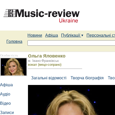
Новини
Афіша
Публікації
Персональні с
Головна
Особистість
Ольга Яловенко
м. Івано-Франківськ
вокал (мецо-сопрано)
Загальні відомості
Творча біографія
Тво
Афіша
Аудіо
Відео
Записи