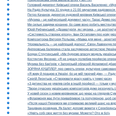
«Вифлеємська зірка вказала шлях у життя»
Головний диригент Київської опери Василь Василенко: «Муз
На Радіо Культура 31 грудня о 21:00 звучатиме радіоверсія 
Петро Качанов, директор-художній керівник Київської опери
«Музика – це найчесніший документ часу»: Тарас Демко про х
Ми сильні завдяки коханню, бо саме воно робить мистецтво
Юрій Рибчинський: «Драматургія, як і музика, – це архітект
«Системність створює епоху»: Іван Остапович про нову укра
Композиторка Вікторія Польова: «Мавка для мене - архетип м
“Нормальність — це найгірший діагноз”: Євген Лавренчук пр
Дніпровська балерина стала заслуженою артисткою Україн
Богдан Струтинський: «Ми будуємо власну модель українсь
Костянтин Фесенко: «Я не одразу полюбив професію опер
Музика без бар'єрів: у Запорізькій обласній філармонії дбаю
ЗОРЯНА КУШПЛЕР: про смерть опери, культурне самозванст
«Я живу й працюю в Україні, бо це мій творчий дім», — Раду
Сергій Леонтьєв: «Створювати красу навіть у темні часи»
«З дитинства не уявляв себе в іншій професії — тільки у му
"Твори сучасних українських композиторів дуже резонують і
У новий сезон з новим керівником: що чекає на глядачів Сум
«Філармонія має бути привабливою та популярною, щоб сю
«Після нашої Перемоги ми отримаємо великий шанс на від
Танцівник-розвідник. Як балет допоміг вижити у Серебрянсь
«Уявіть собі своє життя без музики. Можете? Ото ж бо!»