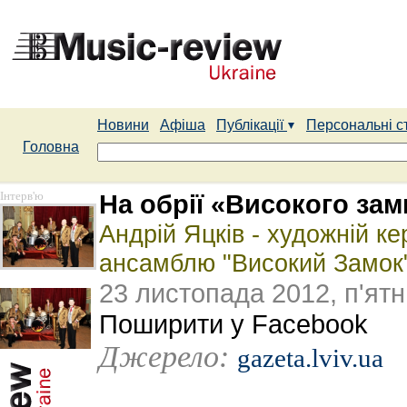
Новини
Афіша
Публікації
Персональні с
Головна
Інтерв'ю
На обрії «Високого зам
Андрій Яцків - художній к
ансамблю "Високий Замок
23 листопада 2012, п'ят
Поширити у Facebook
Джерело:
gazeta.lviv.ua