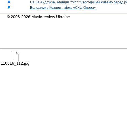
Саша Андрусик, агенція "Ухо": "Сьогодні ми живемо серед р
Володимир Козлов – зірка «Схід-Опери»
© 2008-2026 Music-review Ukraine
110816_112.jpg