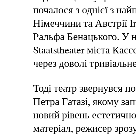
почалося з однієї з на
Німеччини та Австрії I
Ральфа Бенацького. У 
Staatstheater міста Кас
через доволі тривіальн
Тоді театр звернувся п
Петра Гатазі, якому за
новий рівень естетичн
матеріал, режисер зроз