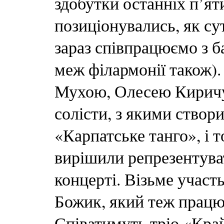
здобутки останніх п’ят
позиціонувались, як су
зараз співпрацюємо з ба
меж філармонії також)
Мухою, Олесею Киричу
солісти, з якими створ
«Карпатське танго», і 
вирішили репрезентува
концерті. Візьме участ
Божик, який теж працю
Співатимуть тріо «Край