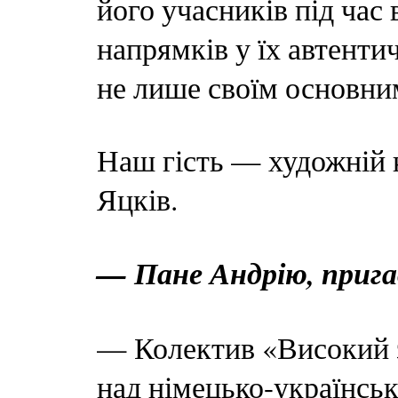
його учасників під час 
напрямків у їх автенти
не лише своїм основни
Наш гість — художній 
Яцків.
— Пане Андрію, прига
— Колектив «Високий з
над німецько-українсь