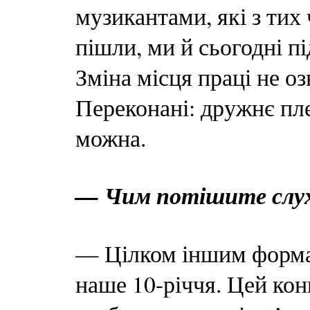
музикантами, які з тих
пішли, ми й сьогодні п
Зміна місця праці не о
Переконані: дружнє пле
можна.
— Чим потішите слух
— Цілком іншим формат
наше 10-річчя. Цей кон