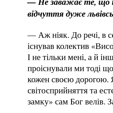
— Не заважає те, що 
відчуття дуже львівс
— Аж ніяк. До речі, в 
існував колектив «Висо
І не тільки мені, а й 
проіснували ми тоді що
кожен своєю дорогою. Я
світосприйняття та ес
замку» сам Бог велів. З