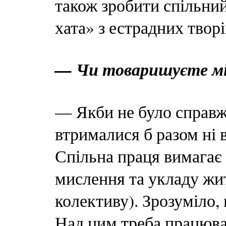
також зробити спільний
хата» з естрадних твор
— Чи товаришуєте м
— Якби не було справж
втрималися б разом ні в
Спільна праця вимагає 
мислення та укладу жи
колективу). Зрозуміло,
Над цим треба працюват