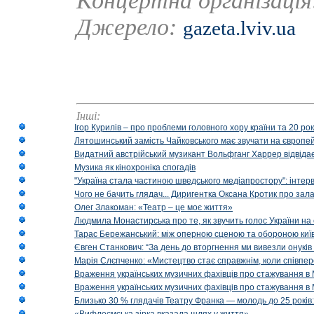
Концертна організаці
Джерело:
gazeta.lviv.ua
Інші:
Ігор Курилів – про проблеми головного хору країни та 20 ро
Лятошинський замість Чайковського має звучати на європейс
Видатний австрійський музикант Вольфганг Харрер відвідає
Музика як кінохроніка спогадів
"Україна стала частиною шведського медіапростору": інтерв
Чого не бачить глядач... Диригентка Оксана Кротик про зал
Олег Злакоман: «Театр – це моє життя»
Людмила Монастирська про те, як звучить голос України на 
Тарас Бережанський: між оперною сценою та обороною київ
Євген Станкович: “За день до вторгнення ми вивезли онуків
Марія Слєпченко: «Мистецтво стає справжнім, коли співпе
Враження українських музичних фахівців про стажування в 
Враження українських музичних фахівців про стажування в
Близько 30 % глядачів Театру Франка — молодь до 25 років