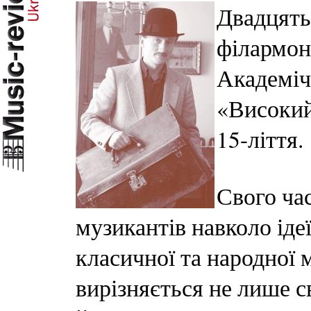
Двадцять
філармоні
Академіч
«Високий
15-ліття.
Свого ча
музикантів навколо ідеї
класичної та народної 
вирізняється не лише с