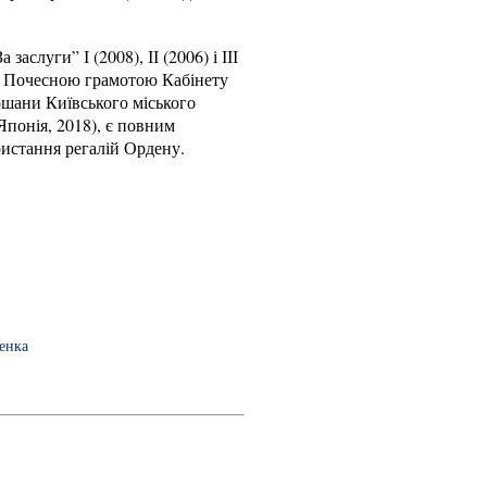
луги” І (2008), ІІ (2006) і ІІІ
22). Почесною грамотою Кабінету
ошани Київського міського
Японія, 2018), є повним
ристання регалій Ордену.
ченка