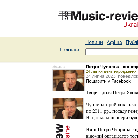
Новини
Афіша
Публі
Головна
Новина
Петро Чуприна - ювіля
24 липня день народження 
24 липня 2023, понеділок
Поширити у Facebook
Творча доля Петра Якови
Чуприна пройшов шлях ві
по 2011 рр., посаду ген
Національної опери бул
Нині Петро Чуприна є о
відомий організатор теа