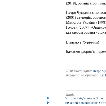
(2018), організатор і у
Петро Чуприна є почесни
(2001) ступенів, орденом
Міністрів України (199
Голови (2007), «Орденом
кавалером ордена «Зірка
Вітаємо з 75-річчям!
Бажаємо здоров‘я, пере
Діяч мистецтв:
Петро Ч
Концертна організація:
Інші:
У столиці відбудеться IX фест
Від акторів та режисерів до п