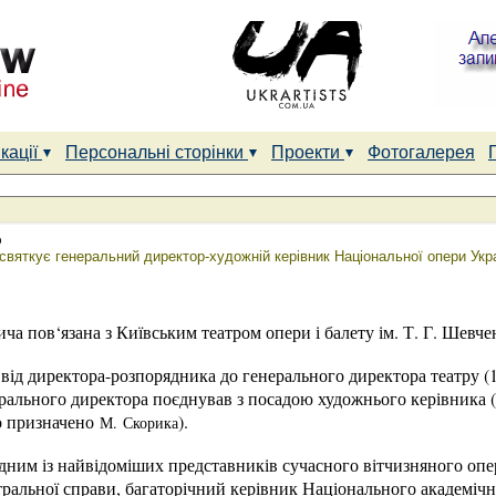
кації
Персональні сторінки
Проекти
Фотогалерея
р
святкує генеральний директор-художній керівник Національної опери Укр
ча пов‘язана з Київським театром опери і балету ім. Т. Г. Шевчен
д директора-розпорядника до генерального директора театру (19
ерального директора поєднував з посадою художнього керівника 
о призначено
).
М. Скорика
дним із найвідоміших представників сучасного вітчизняного оп
тральної справи, багаторічний керівник Національного академічн