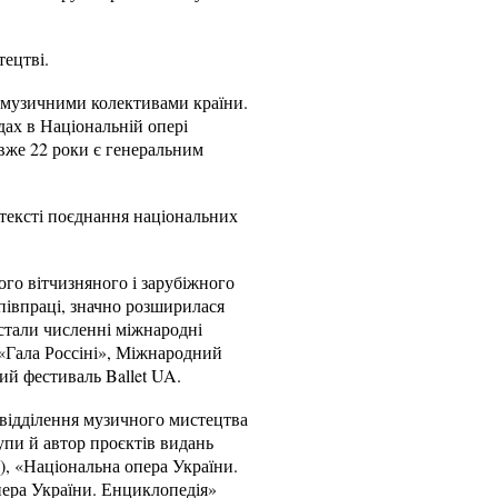
тецтві.
а музичними колективами країни.
ах в Національній опері
 вже 22 роки є генеральним
нтексті поєднання національних
ого вітчизняного і зарубіжного
півпраці, значно розширилася
 стали численні міжнародні
 «Гала Россіні», Міжнародний
ий фестиваль Ballet UA.
 відділення музичного мистецтва
упи й автор проєктів видань
4), «Національна опера України.
пера України. Енциклопедія»