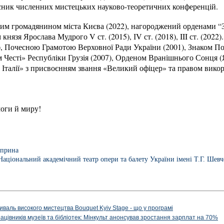
часник численних мистецьких науково-теоретичних конференцій.
м громадянином міста Києва (2022), нагороджений орденами “За зас
 князя Ярослава Мудрого V ст. (2015), ІV ст. (2018), III ст. (20
8), Почесною Грамотою Верховної Ради України (2001), Знаком П
 Честі» Республіки Грузія (2007), Орденом Вранішнього Сонця (
 Італії» з присвоєнням звання «Великий офіцер» та правом вико
моги й миру!
уприна
Національний академічний театр опери та балету України імені Т.Г. Шев
иваль високого мистецтва Bouquet Kyiv Stage - що у програмі
рацівників музеїв та бібліотек: Мінкульт анонсував зростання зарплат на 70%