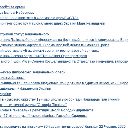
флейті та органі
ів Іванові Небесному
: оголошено шортліст 8 Фестивалю-премії «GRA»
иригент оркестру Національного цирку України Марк Резницький
отримав статус національного
ерівник Львівської опери відреагував на бруд, який полився із соцмереж на Ва
діваною зміною кар'єри у 88 років: про цей дебют він мріяв 60 років
й фестиваль «Буковинські зустрічі» розпочався у Чернівцях
иє новий сезон берлінської Neuköllner Oper прем'єрою
ти місто пішки: Музеї Соломії Крушельницької та Станіслава Людкевича запрошу
ежисер Дніпровської національної опери
алетмейстерка!
льницької та Станіслава Людкевича: концерти під відкритим небом, чайні цер
аціональній філармонії України
України
військового оркестру 12-ї маріупольської бригади Нацгвардії Іван Лужний
ктроакустичної музики "Станція Північна"
ідбулася генеральна репетиція Школи молодих диригентів
т 17-річного українського піаніста Гавриїла Сидорика
ка проведуть на підтримку 80-ї десантно-штурмової бригади 22 Червня, 2026