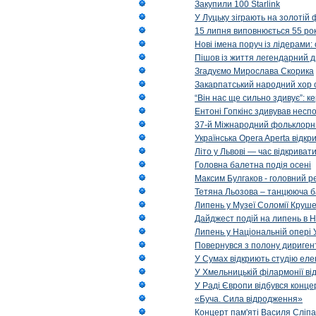
Закупили 100 Starlink
У Луцьку зіграють на золотій 
15 липня виповнюється 55 рок
Нові імена поруч із лідерами
Пішов із життя легендарний д
Згадуємо Мирослава Скорика
Закарпатський народний хор 
“Він нас ще сильно здивує”: к
Ентоні Гопкінс здивував неспо
37-й Міжнародний фольклорни
Українська Opera Aperta відкр
Літо у Львові — час відкрива
Головна балетна подія осені
Максим Булгаков - головний р
Тетяна Льозова – танцююча б
Липень у Музеї Соломії Круше
Дайджест подій на липень в Н
Липень у Національній опері 
Повернувся з полону диригент 
У Сумах відкриють студію еле
У Хмельницькій філармонії в
У Раді Європи відбувся концер
«Буча. Сила відродження»
Концерт пам'яті Василя Сліпа