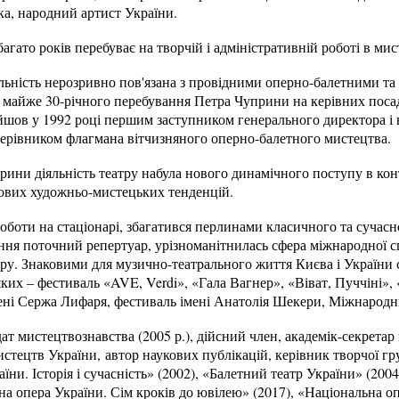
ка, народний артист України.
гато років перебуває на творчій і адміністративній роботі в мис
яльність нерозривно пов'язана з провідними оперно-балетними т
 майже 30-річного перебування Петра Чуприни на керівних посад
ийшов у 1992 році першим заступником генерального директора і
керівником флагмана вітчизняного оперно-балетного мистецтва.
рини діяльність театру набула нового динамічного поступу в ко
тових художньо-мистецьких тенденцій.
боти на стаціонарі, збагатився перлинами класичного та сучасн
ння поточний репертуар, урізноманітнилась сфера міжнародної с
тру. Знаковими для музично-театрального життя Києва і України
яких – фестиваль «AVE, Verdi», «Гала Вагнер», «Віват, Пуччіні»,
мені Сержа Лифаря, фестиваль імені Анатолія Шекери, Міжнародн
т мистецтвознавства (2005 р.), дійсний член, академік-секретар
истецтв України, автор наукових публікацій, керівник творчої гр
їни. Історія і сучасність» (2002), «Балетний театр України» (200
а опера України. Сім кроків до ювілею» (2017), «Національна о