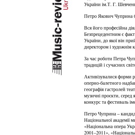
України ім.Т. Г. Шевчен
Петро Якович Чуприна ба
Вся його професійна ді
Безпрецедентним є факт
України, до якої він пр
директором і художнім 
За час роботи Петра Чуп
традицій і сучасних сві
Активізувалися форми ро
оперно-балетного надба
географія гастролей теа
музичні проєкти, серед 
конкурс та фестиваль і
Петро Чуприна – кандида
Національної академії м
«Національна опера Укра
2001–2011», «Національн