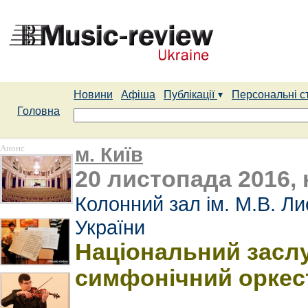
Новини
Афіша
Публікації
Персональні с
Головна
Анонс
м. Київ
20 листопада 2016, 
Колонний зал ім. М.В. Л
України
Національний засл
симфонічний оркес