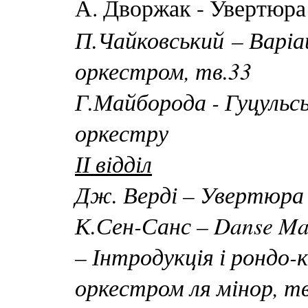
А. Дворжак - Увертюра 
П.Чайковський – Варіац
оркестром, тв.33
Г.Майборода - Гуцульс
оркестру
ІІ відділ
Дж. Верді – Увертюра 
К.Сен-Санс – Danse Mac
– Інтродукція і рондо-к
оркестром ля мінор, т