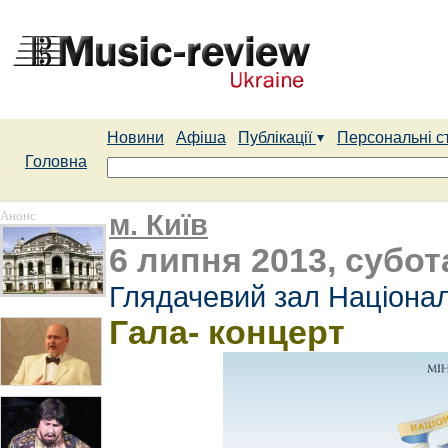
Новини
Афіша
Публікації
Персональні с
Головна
Анонс
м. Київ
6 липня 2013, субота
Глядачевий зал Націонал
Гала- концерт