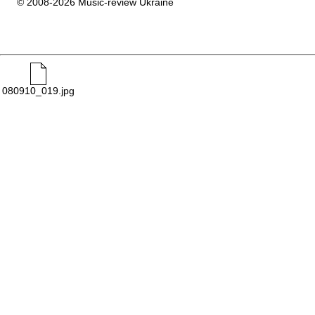
© 2008-2026 Music-review Ukraine
080910_019.jpg