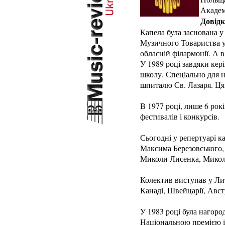
Академ
Довідк
Капела була заснована 
Музичного Товариства у 
обласній філармонії. А 
У 1989 році завдяки кер
школу. Спеціально для н
шпиталю Св. Лазаря. Ця
В 1977 році, лише 6 рок
фестивалів і конкурсів.
Сьогодні у репертуарі к
Максима Березовського, 
Миколи Лисенка, Микол
Колектив виступав у Литв
Канаді, Швейцарії, Австрі
У 1983 році була нагоро
Національною премією і