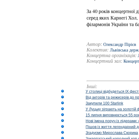
За 40 років концертної 
серед яких Карнегі Хол,
філармонія України та б
Автор:
Олександр Пірієв
Колектив:
Львівська держ
Концертна організація:
Концертний зал:
Концерт
Інші:
У столиці відбудеться IX фест
Від акторів та режисерів до п
Закупили 100 Starlink
У Луцьку зіграють на золотій 
15 липня виповнюється 55 рок
Нові імена поруч із лідерами
Пішов із життя легендарний д
Згадуємо Мирослава Скорика
Закарпатський народний хор 