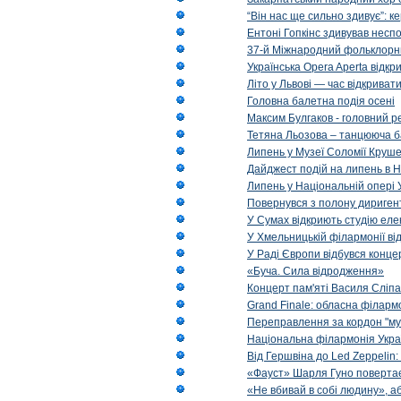
“Він нас ще сильно здивує”: к
Ентоні Гопкінс здивував неспо
37-й Міжнародний фольклорни
Українська Opera Aperta відкр
Літо у Львові — час відкрива
Головна балетна подія осені
Максим Булгаков - головний р
Тетяна Льозова – танцююча б
Липень у Музеї Соломії Круше
Дайджест подій на липень в Н
Липень у Національній опері 
Повернувся з полону диригент 
У Сумах відкриють студію еле
У Хмельницькій філармонії в
У Раді Європи відбувся концер
«Буча. Сила відродження»
Концерт пам'яті Василя Сліпа
Grand Finale: обласна філарм
Переправлення за кордон "муз
Національна філармонія Украї
Від Гершвіна до Led Zeppelin:
«Фауст» Шарля Гуно повертає
«Не вбивай в собі людину», аб