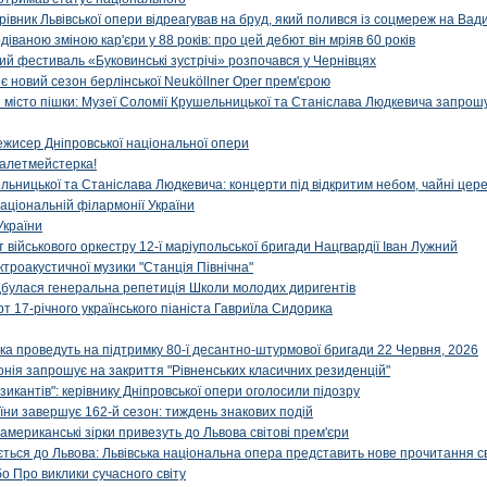
ерівник Львівської опери відреагував на бруд, який полився із соцмереж на Ва
діваною зміною кар'єри у 88 років: про цей дебют він мріяв 60 років
й фестиваль «Буковинські зустрічі» розпочався у Чернівцях
иє новий сезон берлінської Neuköllner Oper прем'єрою
ти місто пішки: Музеї Соломії Крушельницької та Станіслава Людкевича запрошу
ежисер Дніпровської національної опери
алетмейстерка!
льницької та Станіслава Людкевича: концерти під відкритим небом, чайні цер
аціональній філармонії України
України
військового оркестру 12-ї маріупольської бригади Нацгвардії Іван Лужний
ктроакустичної музики "Станція Північна"
ідбулася генеральна репетиція Школи молодих диригентів
т 17-річного українського піаніста Гавриїла Сидорика
ка проведуть на підтримку 80-ї десантно-штурмової бригади 22 Червня, 2026
онія запрошує на закриття "Рівненських класичних резиденцій"
икантів": керівнику Дніпровської опери оголосили підозру
ни завершує 162-й сезон: тиждень знакових подій
 американські зірки привезуть до Львова світові прем'єри
ться до Львова: Львівська національна опера представить нове прочитання с
о Про виклики сучасного світу