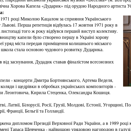
ічна Хорова Капела «Дударик» під орудою Народного артиста У
а:
у 1971 році Миколою Кацалом за сприяння Українського
Львові. Перша репетиція відбулась 17 жовтня 1971 року в
в листопаді того ж року відбувся перший виступ колективу.
івництву капели було створено першу в Україні хорову
еї уряд міста передав приміщення колишнього міського
 школа стала основою чудового розвитку Дударика.
ів від заснування, Дудадик ставав фіналістом всесоюзних
апели - концерти Дмитра Бортнянського, Артема Веделя,
коляди і щедрівки в обробках українських композиторів -
и Леонтовича, Кирила Стеценка, Олександра Кошиця.
і, Латвії, Білорусії, Росії, Грузії, Молдові, Естонії, Угорщині, 
ї, Франції, Бельгії та Голландії.
джена дипломом Президії Верховної Ради України, а в 1989 році
мені Тараса Шевченка - найвищою урядовою нагородою в галузі 