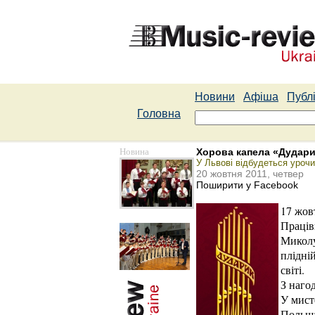
Новини
Афіша
Публі
Головна
Новина
Хорова капела «Дудари
У Львові відбудеться урочи
20 жовтня 2011, четвер
Поширити у Facebook
17 жов
Праців
Миколу
плідній
світі.
З наго
У мисте
Польща