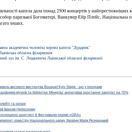
діяльності капела дала понад 2500 концертів у найпрестижніших к
 собор паризької Богоматері, Ванкувер Ейр Плейс,
Національна о
агато інших.
авна академічна чоловіча хорова капела "Дударик"
Львівська обласна філармонія
ний зал ім. С. Людкевича Львівської обласної філармонії
иваль високого мистецтва Bouquet Kyiv Stage - що у програмі
рацівників музеїв та бібліотек: Мінкульт анонсував зростання зарплат на 70%
флейті та органі
ів Іванові Небесному
: оголошено шортліст 8 Фестивалю-премії «GRA»
иригент оркестру Національного цирку України Марк Резницький
отримав статус національного