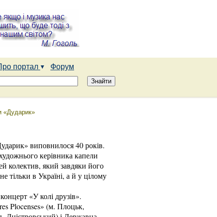
Про портал
Форум
ли «Дударик»
Дударик» виповнилося 40 років.
 художнього керівника капели
ей колектив, який завдяки його
е тільки в Україні, а й у цілому
 концерт «У колі друзів».
es Plocenses» (м. Плоцьк,
д- Дністровський) і Державна