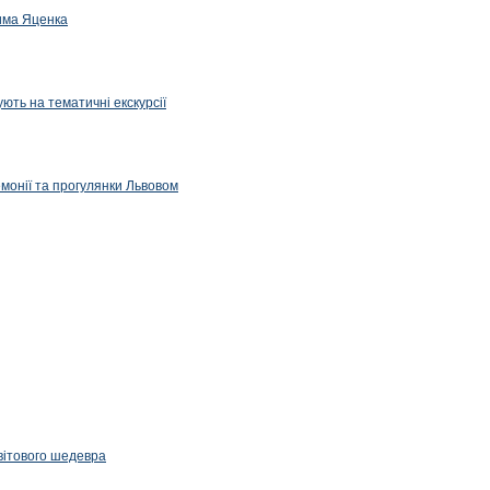
дима Яценка
ють на тематичні екскурсії
емонії та прогулянки Львовом
вітового шедевра