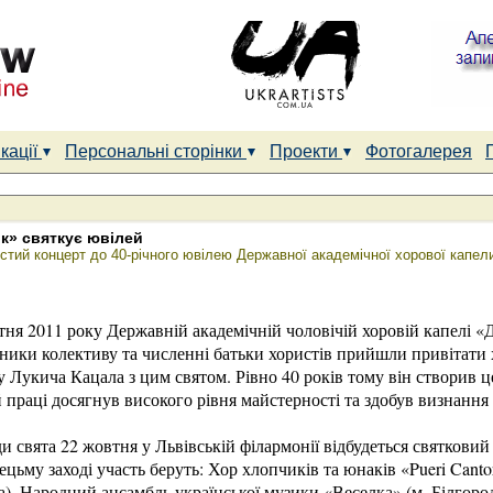
кації
Персональні сторінки
Проекти
Фотогалерея
к» святкує ювілей
стий концерт до 40-річного ювілею Державної академічної хорової капе
тня 2011 року Державній академічній чоловічій хоровій капелі «
ники колективу та численні батьки хористів прийшли привітати
 Лукича Кацала з цим святом. Рівно 40 років тому він створив ц
 праці досягнув високого рівня майстерності та здобув визнання н
ди свята 22 жовтня у Львівській філармонії відбудеться святковий
цьму заході участь беруть: Хор хлопчиків та юнаків «Pueri Cantor
), Народний ансамбль української музики «Веселка» (м. Білгоро