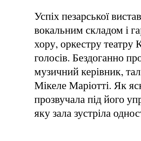
Успіх пезарської виста
вокальним складом і га
хору, оркестру театру 
голосів. Бездоганно про
музичний керівник, та
Мікеле Маріотті. Як я
прозвучала під його у
яку зала зустріла одно