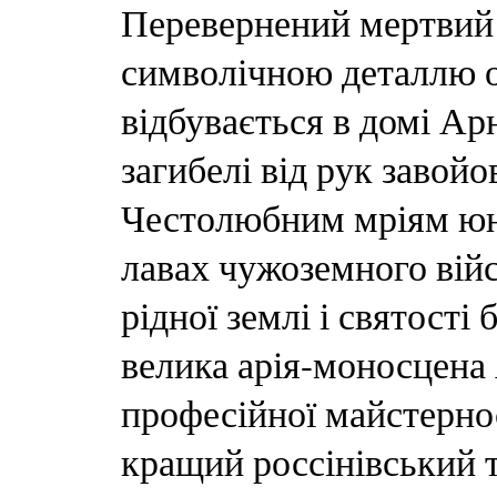
Перевернений мертвий 
символічною деталлю о
відбувається в домі Ар
загибелі від рук завойо
Честолюбним мріям юн
лавах чужоземного війс
рідної землі і святості
велика арія-моносцена 
професійної майстернос
кращий россінівський т