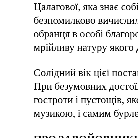
Цалагової, яка знає собі
безпомилково вичислил
обранця в особі благор
мрійливу натуру якого
Солідний вік цієї поста
При безумовних достої
гостроти і пустощів, як
музикою, і самим бурл