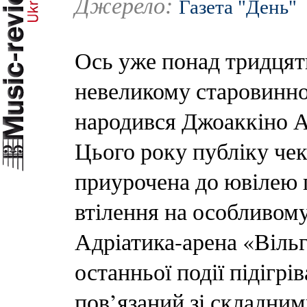
Джерело:
Газета "День"
Ось уже понад тридцят
невеликому старовинно
народився Джоаккіно Ан
Цього року публіку чек
приурочена до ювілею п
втілення на особливом
Адріатика-арена «Вільг
останньої події підігр
пов’язаний зі складни