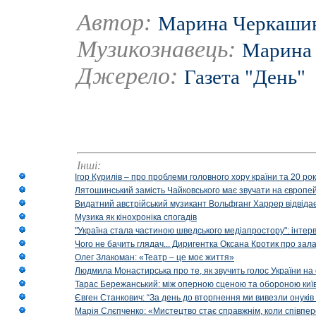
Автор:
Марина Черкашин
Музикознавець:
Марина 
Джерело:
Газета "День"
Інші:
Ігор Курилів – про проблеми головного хору країни та 20 ро
Лятошинський замість Чайковського має звучати на європейс
Видатний австрійський музикант Вольфганг Харрер відвідає
Музика як кінохроніка спогадів
"Україна стала частиною шведського медіапростору": інтерв
Чого не бачить глядач... Диригентка Оксана Кротик про зал
Олег Злакоман: «Театр – це моє життя»
Людмила Монастирська про те, як звучить голос України на 
Тарас Бережанський: між оперною сценою та обороною київ
Євген Станкович: “За день до вторгнення ми вивезли онуків
Марія Слєпченко: «Мистецтво стає справжнім, коли співпе