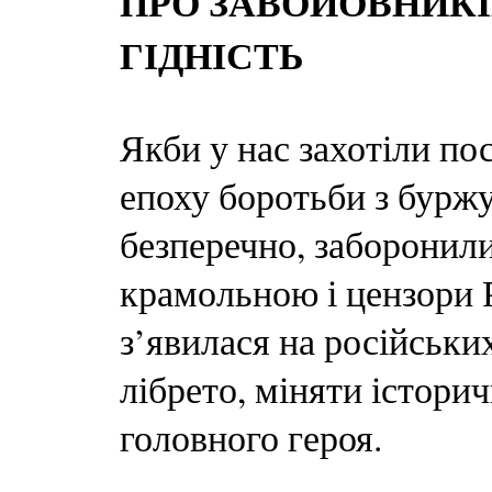
ПРО ЗАВОЙОВНИКІВ
ГІДНІСТЬ
Якби у нас захотіли по
епоху боротьби з буржу
безперечно, заборонил
крамольною і цензори Р
з’явилася на російськи
лібрето, міняти історич
головного героя.