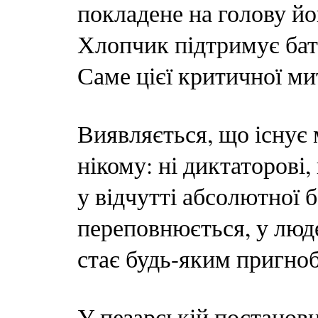
покладене на голову й
Хлопчик підтримує бать
Саме цієї критичної мит
Виявляється, що існує 
нікому: ні диктаторові
у відчутті абсолютної 
переповнюється, у люде
стає будь-яким пригно
У пезарській постановц