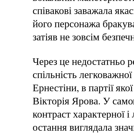
співакові заважала якас
його персонажа бракува
затіяв не зовсім безпеч
Через це недостатньо р
спільність легковажно
Ернестіни, в партії як
Вікторія Ярова. У само
контраст характерної і 
остання виглядала зна