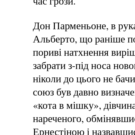
час грози.
Дон Парменьоне, в рука
Альберто, що раніше п
пориві натхнення вирі
забрати з-під носа нов
ніколи до цього не бачил
союз був давно визнач
«кота в мішку», дівчин
нареченого, обмінявши
Ернестіною і назвавшис