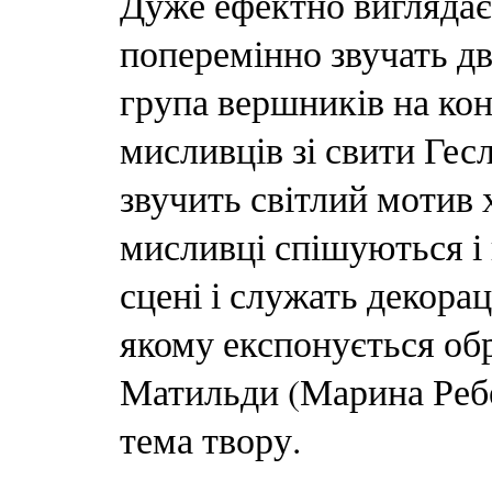
Дуже ефектно виглядає 
поперемінно звучать д
група вершників на ко
мисливців зі свити Гесл
звучить світлий мотив
мисливці спішуються і 
сцені і служать декора
якому експонується об
Матильди (Марина Ребе
тема твору.