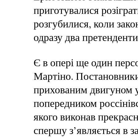
приготувалися розіграт
розгубилися, коли зак
одразу два претенденти
Є в опері ще один пер
Мартіно. Постановники
прихованим двигуном у
попередником россінівс
якого виконав прекрас
спершу з’являється в з