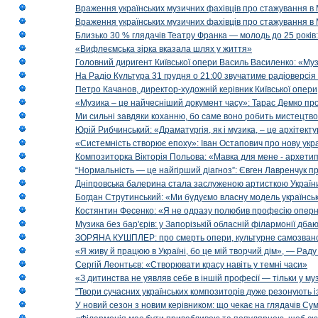
Враження українських музичних фахівців про стажування в 
Враження українських музичних фахівців про стажування в
Близько 30 % глядачів Театру Франка — молодь до 25 років
«Вифлеємська зірка вказала шлях у життя»
Головний диригент Київської опери Василь Василенко: «Муз
На Радіо Культура 31 грудня о 21:00 звучатиме радіоверсія 
Петро Качанов, директор-художній керівник Київської опери
«Музика – це найчесніший документ часу»: Тарас Демко про х
Ми сильні завдяки коханню, бо саме воно робить мистецтво
Юрій Рибчинський: «Драматургія, як і музика, – це архітект
«Системність створює епоху»: Іван Остапович про нову укра
Композиторка Вікторія Польова: «Мавка для мене - архетип м
“Нормальність — це найгірший діагноз”: Євген Лавренчук пр
Дніпровська балерина стала заслуженою артисткою Україн
Богдан Струтинський: «Ми будуємо власну модель українсь
Костянтин Фесенко: «Я не одразу полюбив професію опер
Музика без бар'єрів: у Запорізькій обласній філармонії дбаю
ЗОРЯНА КУШПЛЕР: про смерть опери, культурне самозванст
«Я живу й працюю в Україні, бо це мій творчий дім», — Раду
Сергій Леонтьєв: «Створювати красу навіть у темні часи»
«З дитинства не уявляв себе в іншій професії — тільки у му
"Твори сучасних українських композиторів дуже резонують і
У новий сезон з новим керівником: що чекає на глядачів Сум