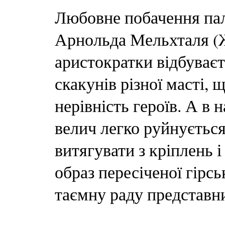
Любовне побачення пал
Арнольда Мельхталя (Ж
аристократки відбуваєт
скакунів різної масті,
нерівність героїв. А в
велич легко руйнуєтьс
витягувати з кріплень 
образ пересіченої гірсь
таємну раду представн