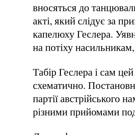
вносяться до танцювал
акті, який слідує за п
капелюху Геслера. Уяв
на потіху насильникам
Табір Геслера і сам це
схематично. Постановн
партії австрійського н
різними прийомами под