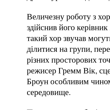
Величезну роботу з хо
здійснив його керівник
такий хор звучав могут
ділитися на групи, пере
різних просторових то
режисер Гремм Вік, сц
Броун особливим чином
середовище.