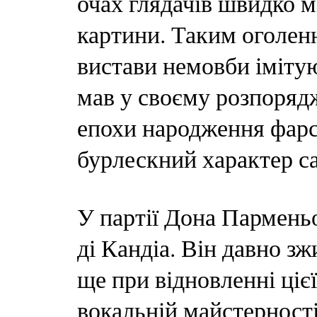
очах глядачів швидко м
картини. Таким оголен
вистави немовби імітую
мав у своєму розпоряд
епохи народження фарс
бурлескний характер с
У партії Дона Пармень
ді Кандіа. Він давно зж
ще при відновленні ціє
вокальній майстерності