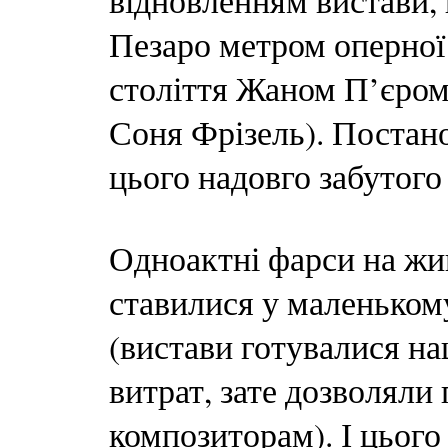
відновленням вистави, 
Пезаро метром оперної
століття Жаном П’єром
Соня Фрізель). Постано
цього надовго забутого
Одноактні фарси на жив
ставилися у маленькому
(вистави готувалися н
витрат, зате дозволяли
композиторам). І цього