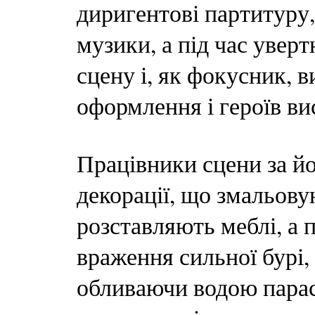
диригентові партитуру,
музики, а під час увер
сцену і, як фокусник, в
оформлення і героїв ви
Працівники сцени за й
декорації, що змальов
розставляють меблі, а
враження сильної бурі,
обливаючи водою парас