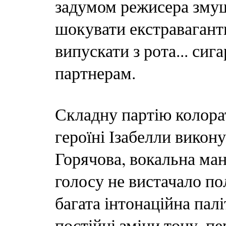
задумом режисера змуш
шокувати екстравагант
випускати з рота... сиг
партнерам.
Складну партію колора
героїні Ізабелли викон
Горячова, вокальна ман
голосу не вистачало по
багата інтонаційна палі
постійні зміни тону, п