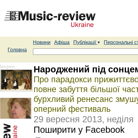
Новини
Афіша
Публікації
Персональні с
Головна
Інтерв'ю
Народжений під сонцем 
Про парадокси прижиттєво
повне забуття більшої час
бурхливий ренесанс змуш
оперний фестиваль
29 вересня 2013, неділя
Поширити у Facebook