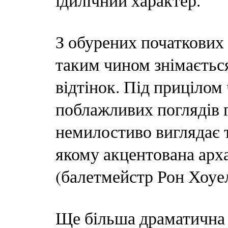
ідилічний характер.
З обурених початкових
таким чином знімаєтьс
відтінок. Під прицілом
поблажливих поглядів г
немилостиво виглядає 
якому акцентована арх
(балетмейстр Рон Хоуел
Ще більша драматична н