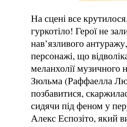
На сцені все крутилося
гуркотіло! Герої не за
нав’язливого антуражу
персонажі, що відволік
меланхолії музичного 
Зюльма (Раффаелла Люпі
позбавитися, скаржилас
сидячи під феном у пер
Алекс Еспозіто, який в