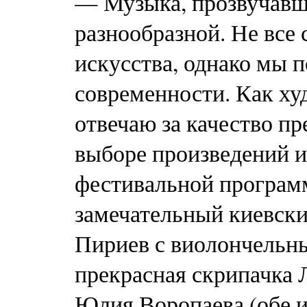
— Музыка, прозвучавша
разнообразной. Не все
искусства, однако мы 
современности. Как ху
отвечаю за качество пр
выборе произведений и
фестивальной програм
замечательный киевск
Пириев с виолончельн
прекрасная скрипачка 
Юлия Воропаева (обе из