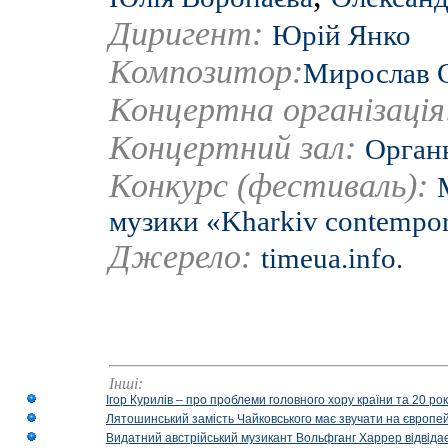
Диригент:
Юрій Янко
Композитор:
Мирослав 
Концертна організаці
Концертний зал:
Органн
Конкурс (фестиваль):
музики «Kharkiv contempo
Джерело:
timeua.info.
Інші:
Ігор Курилів – про проблеми головного хору країни та 20 ро
Лятошинський замість Чайковського має звучати на європейс
Видатний австрійський музикант Вольфганг Харрер відвідає