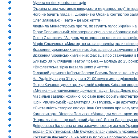
Музика як кінохроніка спогадів
"Україна стала частиною шведського медіапростору": інтерв
Чого не бачить глядач... Диригентка Оксана Кротик про зал
Олег Злакоман: «Театр – це моє життя»
Людмила Монастирська про те, як звучить голос України на 
Тарас Бережанський: між оперною сценою та обороною київ
Євген Станкович: “За день до вторгнення ми вивезли онуків
Марія Слєпченко: «Мистецтво стає справжнім, коли співпе
Враження українських музичних фахівців про стажування в 
Враження українських музичних фахівців про стажування в
Близько 30 % глядачів Театру Франка — молодь до 25 років
«Вифлеємська зірка вказала шлях у життя»
Головний диригент Київської опери Василь Василенко: «Муз
На Радіо Культура 31 грудня о 21:00 звучатиме радіоверсія 
Петро Качанов, директор-художній керівник Київської опери
«Музика – це найчесніший документ часу»: Тарас Демко про х
Ми сильні завдяки коханню, бо саме воно робить мистецтво
Юрій Рибчинський: «Драматургія, як і музика, – це архітект
«Системність створює епоху»: Іван Остапович про нову укра
Композиторка Вікторія Польова: «Мавка для мене - архетип м
“Нормальність — це найгірший діагноз”: Євген Лавренчук пр
Дніпровська балерина стала заслуженою артисткою Україн
Богдан Струтинський: «Ми будуємо власну модель українсь
Костянтин Фесенко: «Я не одразу полюбив професію опер