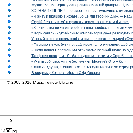
Музика без бар'єрів: у Запорізькій обласній філармонії дбаю
ЗОРЯНА КУШПЛЕР: про смерть опери, культурне самозванст
«Я живу й працюю в Україні, бо це мій творчий дім», — Раду
Сергій Леонтьєв: «Створювати красу навіть у темні часи»
«З дитинства не уявляв себе в іншій професії — тільки у му
"Твори сучасних українських композиторів дуже резонують і
У новий сезон з новим керівником: що чекає на глядачів Сум
«Філармонія має бути привабливою та популярною, щоб сю
«Після нашої Перемоги ми отримаємо великий шанс на від
Танцівник-розвідник. Як балет допоміг вижити у Серебрянсь
«Уявіть собі своє життя без музики. Можете? Ото ж бо!»
Саша Андрусик, агенція "Ухо": "Сьогодні ми живемо серед р
Володимир Козлов – зірка «Схід-Опери»
© 2008-2026 Music-review Ukraine
1406.jpg