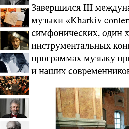
Завершился III между
музыки «Kharkiv conte
симфонических, один х
инструментальных конц
программах музыку пр
и наших современников