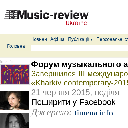
Новини
Афіша
Публікації
Персональні с
Головна
Інтерв'ю
Форум музыкального а
Завершился III междунар
«Kharkiv contemporary-201
21 червня 2015, неділя
Поширити у Facebook
Джерело:
timeua.info.