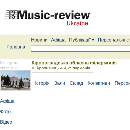
Новини
Афіша
Публікації
Персональні с
Головна
Концертна
Кіровоградська обласна філармонія
організація
м. Кропивницький, філармонія
Історія
Зали
Склад
Колективи
Персон
Афіша
Фото
Відео