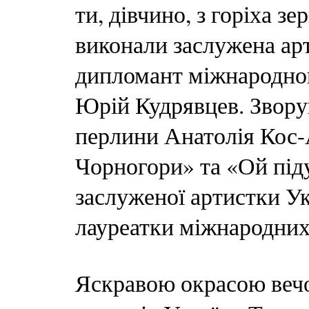
ти, дівчино, з горіха з
виконали заслужена ар
дипломант міжнародног
Юрій Кудрявцев. Зворуш
перлини Анатолія Кос-
Чорногори» та «Ой під
заслуженої артистки У
лауреатки міжнародних
Яскравою окрасою вечо