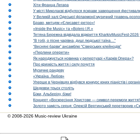
Хіти Франца Легара
У місті Миколаєві відбулося яскраве завершення фестивал
У Великій залі Одеської філармонії музичний травень розп
Браво, митцям «Єлисавет-ретро»!
«Inside the Music» та «Bolero I.R.»
Тетяна Бережна відвідала відкриття KharkivMusicFest-2026 
“В тобі, о пісне чарівна, душі людської таїна…”
“Весняні барви” ансамблю “Сіверських клейнодів”
«Перлини оперети»
Як народжується новинка у репертуарі «Харків Опера»?
Про крихкість життя і силу почуття
Музичне рандеву
«Україна. Любов»
Уперше в Чернівцях відбувся конкурс юних піаністів і орг
Шедеври трьох століть
Біжи, Альберіху, біжи!
Концерт «Воскресіння Христове — символ перемоги життя!
Золото замість серця: Олексій Вертинський перетворив «С
© 2008-2026 Music-review Ukraine