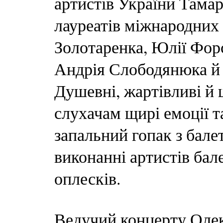
артистів України Тама
лауреатів міжнародних
Золотаренка, Юлії Фор
Андрія Слободянюка й 
Душевні, жартівливі й 
слухачам щирі емоції т
запальний гопак з бал
виконанні артистів ба
оплесків.
Ведучий концерту Олек