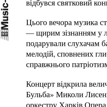
відбувся святковий кон
Цього вечора музика ст
— щирим зізнанням у л
подарували слухачам б
мелодій, сповнених гли
справжнього патріотиз
Концерт відкрила вели
Бульба» Миколи Лисенк
оркестру Харків Опера