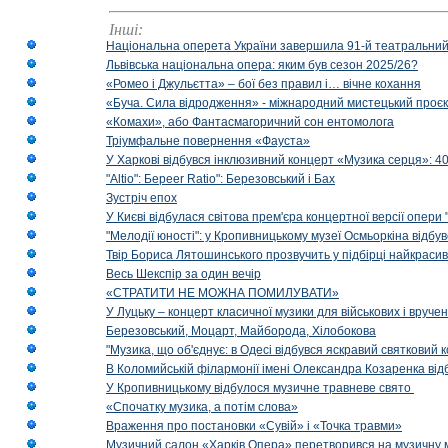
Інші:
Національна оперета України завершила 91-й театральний
Львівська національна опера: яким був сезон 2025/26?
«Ромео і Джульєтта» – бої без правил і… вічне кохання
«Буча. Сила відродження» - міжнародний мистецький проєк
«Комахи», або Фантасмагоричний сон ентомолога
Тріумфальне повернення «Фауста»
У Харкові відбувся інклюзивний концерт «Музика серця»: 400
"Altio": Береer Ratio": Березовський і Бах
Зустріч епох
У Києві відбулася світова прем'єра концертної версії опери
"Мелодії юності": у Кропивницькому музеї Осмьоркіна відб
Твір Бориса Лятошинського прозвучить у підбірці найкраси
Весь Шекспір за один вечір
«СТРАТИТИ НЕ МОЖНА ПОМИЛУВАТИ»
У Луцьку – концерт класичної музики для військових і вруче
Березовський, Моцарт, Майборода, Хілобокова
"Музика, що об'єднує: в Одесі відбувся яскравий святковий
В Коломийській філармонії імені Олександра Козаренка відб
У Кропивницькому відбулося музичне травневе свято
«Спочатку музика, а потім слова»
Враження про постановки «Сувій» і «Точка травми»
Музичний салон «Харків Опера» перетворився на музичну мап