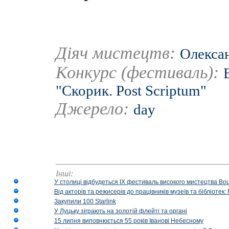
Діяч мистецтв:
Олексан
Конкурс (фестиваль):
"Скорик. Post Scriptum"
Джерело:
day
Інші:
У столиці відбудеться IX фестиваль високого мистецтва Bouq
Від акторів та режисерів до працівників музеїв та бібліоте
Закупили 100 Starlink
У Луцьку зіграють на золотій флейті та органі
15 липня виповнюється 55 років Іванові Небесному