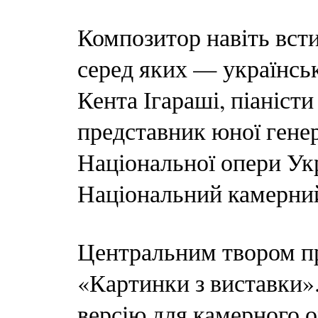
Композитор навіть всти
серед яких — українсь
Кента Ігараші, піаніст
представник юної генер
Національної опери Укр
Національний камерний
Центральним твором п
«Картинки з виставки»
версію для камерного о