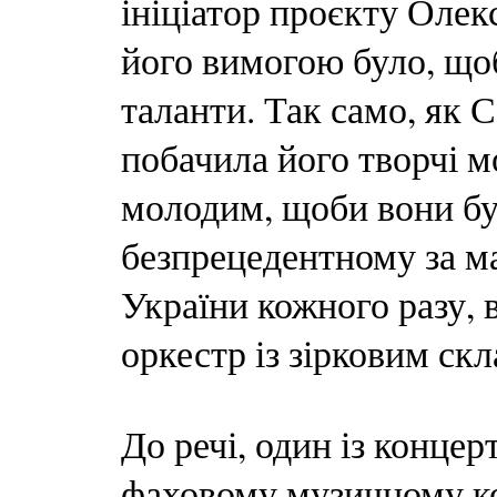
ініціатор проєкту Оле
його вимогою було, щоб
таланти. Так само, як 
побачила його творчі м
молодим, щоби вони бул
безпрецедентному за м
України кожного разу, 
оркестр із зірковим скл
До речі, один із концер
фаховому музичному ко