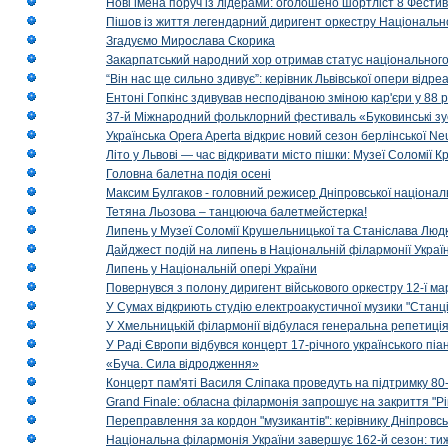
Нові імена поруч із лідерами: оголошено шортліст 8 Фест
Пішов із життя легендарний диригент оркестру Національн
Згадуємо Мирослава Скорика
Закарпатський народний хор отримав статус національног
“Він нас ще сильно здивує”: керівник Львівської опери відр
Ентоні Гопкінс здивував несподіваною зміною кар'єри у 88 ро
37-й Міжнародний фольклорний фестиваль «Буковинські зус
Українська Opera Aperta відкриє новий сезон берлінської Ne
Літо у Львові — час відкривати місто пішки: Музеї Соломії
Головна балетна подія осені
Максим Булгаков - головний режисер Дніпровської націонал
Тетяна Льозова – танцююча балетмейстерка!
Липень у Музеї Соломії Крушельницької та Станіслава Людк
Дайджест подій на липень в Національній філармонії Украї
Липень у Національній опері України
Повернувся з полону диригент військового оркестру 12-ї ма
У Сумах відкриють студію електроакустичної музики "Станці
У Хмельницькій філармонії відбулася генеральна репетиці
У Раді Європи відбувся концерт 17-річного українського пі
«Буча. Сила відродження»
Концерт пам'яті Василя Сліпака проведуть на підтримку 80
Grand Finale: обласна філармонія запрошує на закриття "Р
Переправлення за кордон "музикантів": керівнику Дніпровсь
Національна філармонія України завершує 162-й сезон: ти