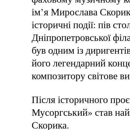
ім’я Мирослава Скорик
історичні події: пів ст
Дніпропетровської філ
був одним із диригенті
його легендарний конц
композитору світове ви
Після історичного про
Мусоргський» став на
Скорика.