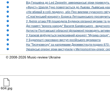
Від Гершвіна до Led Zeppelin: американські зірки привезуть
«Фауст» Шарля Гуно повертається до Львова: Львівська на
«Не вбивай в собі людину», або Про виклики сучасного світ
«Слов’янський концерт» Бориса Лятошинського прозвучить
У Дніпрі атака РФ пошкодила Будинок органної музики та у
Дні памяті "ворога народу" Василя Барвінського - видатного
Артисти Полтавської обласної філармонії проводять активно
У Харкові відбудеться інклюзивний концерт "Музика серця" 
У Будапешті скасовано виступ російського музиканта
На "Тисячовесну" за напрямами Держмистецтв подано 870 за
Українські оперні зірки виступили у Метрополітен-опері: с
© 2008-2026 Music-review Ukraine
604.jpg