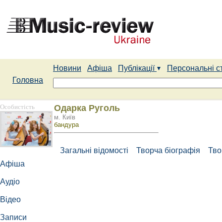
Новини
Афіша
Публікації
Персональні с
Головна
Особистість
Одарка Руголь
м. Київ
бандура
Загальні відомості
Творча біографія
Тво
Афіша
Аудіо
Відео
Записи