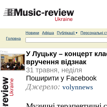
Новини
Афіша
Публікації
Персональні с
Головна
Огляд
У Луцьку – концерт кла
вручення відзнак
31 травня, неділя
Поширити у Facebook
Джерело:
volynnews
Музичні терапевтичні се