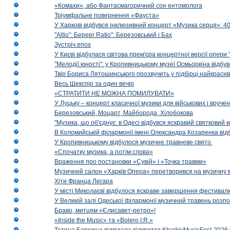
«Комахи», або Фантасмагоричний сон ентомолога
Тріумфальне повернення «Фауста»
У Харкові відбувся інклюзивний концерт «Музика серця»: 400
"Altio": Береer Ratio": Березовський і Бах
Зустріч епох
У Києві відбулася світова прем'єра концертної версії опери
"Мелодії юності": у Кропивницькому музеї Осмьоркіна відб
Твір Бориса Лятошинського прозвучить у підбірці найкраси
Весь Шекспір за один вечір
«СТРАТИТИ НЕ МОЖНА ПОМИЛУВАТИ»
У Луцьку – концерт класичної музики для військових і вруче
Березовський, Моцарт, Майборода, Хілобокова
"Музика, що об'єднує: в Одесі відбувся яскравий святковий
В Коломийській філармонії імені Олександра Козаренка відб
У Кропивницькому відбулося музичне травневе свято
«Спочатку музика, а потім слова»
Враження про постановки «Сувій» і «Точка травми»
Музичний салон «Харків Опера» перетворився на музичну мап
Хіти Франца Легара
У місті Миколаєві відбулося яскраве завершення фестивал
У Великій залі Одеської філармонії музичний травень розп
Браво, митцям «Єлисавет-ретро»!
«Inside the Music» та «Bolero I.R.»