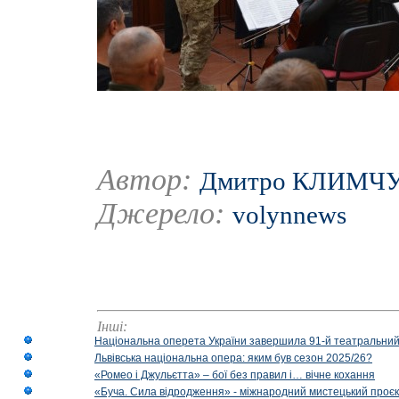
Автор:
Дмитро КЛИМЧ
Джерело:
volynnews
Інші:
Національна оперета України завершила 91-й театральний
Львівська національна опера: яким був сезон 2025/26?
«Ромео і Джульєтта» – бої без правил і… вічне кохання
«Буча. Сила відродження» - міжнародний мистецький проєк