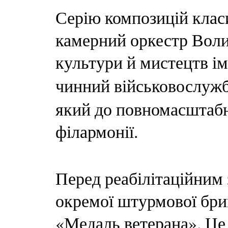
Серію композицій клас
камерний оркестр Воли
культури й мистецтв ім
чинний військовослуж
який до повномасштабн
філармонії.
Перед реабілітаційним 
окремої штурмової бриг
«Медаль ветерана». Це 