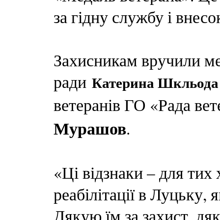
за гідну службу і внесо
Захисникам вручили мед
ради
Катерина Шкльода
ветеранів ГО «Рада ве
Мурашов
.
«Ці відзнаки – для тих 
реабілітації в Луцьку, 
Дякую їм за захист, дяк