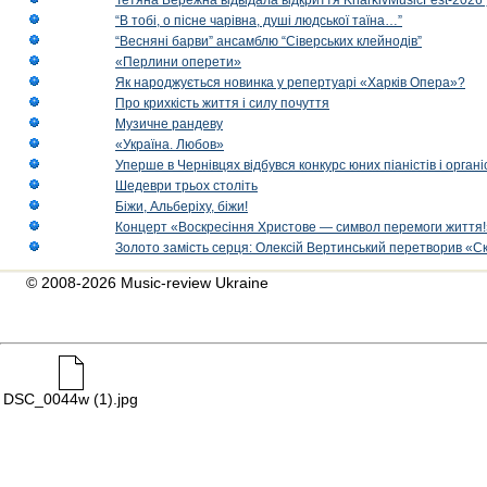
Тетяна Бережна відвідала відкриття KharkivMusicFest-2026 
“В тобі, о пісне чарівна, душі людської таїна…”
“Весняні барви” ансамблю “Сіверських клейнодів”
«Перлини оперети»
Як народжується новинка у репертуарі «Харків Опера»?
Про крихкість життя і силу почуття
Музичне рандеву
«Україна. Любов»
Уперше в Чернівцях відбувся конкурс юних піаністів і орг
Шедеври трьох століть
Біжи, Альберіху, біжи!
Концерт «Воскресіння Христове — символ перемоги життя!
Золото замість серця: Олексій Вертинський перетворив «С
© 2008-2026 Music-review Ukraine
DSC_0044w (1).jpg