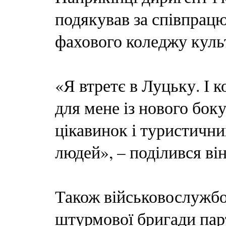
подякував за співпрац
фахового коледжу куль
«Я втретє в Луцьку. І к
для мене із нового бок
цікавинок і туристични
людей», – поділився він
Також військовослужбов
штурмової бригади парт