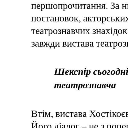
першопрочитання. За ни
постановок, акторськи
театрознавчих знахідок
завжди вистава театроз
Шекспір сьогодн
театрознавча
Втім, вистава Хостікоє
Його діалог – не з поп