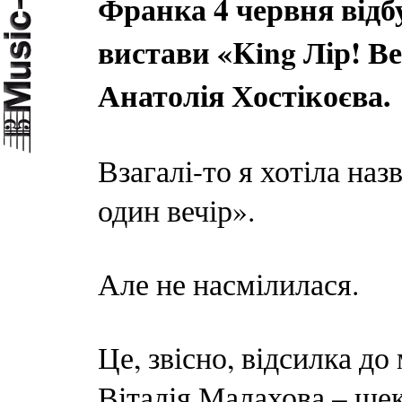
Франка 4 червня відб
вистави «King Лір! В
Анатолія Хостікоєва.
Взагалі-то я хотіла наз
один вечір».
Але не насмілилася.
Це, звісно, відсилка до
Віталія Малахова – шек