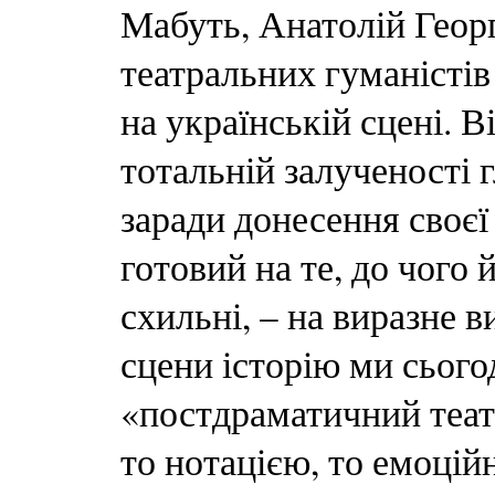
Мабуть, Анатолій Георг
театральних гуманістів 
на українській сцені. В
тотальній залученості г
заради донесення своєї і
готовий на те, до чого
схильні, – на виразне 
сцени історію ми сього
«постдраматичний театр
то нотацією, то емоці