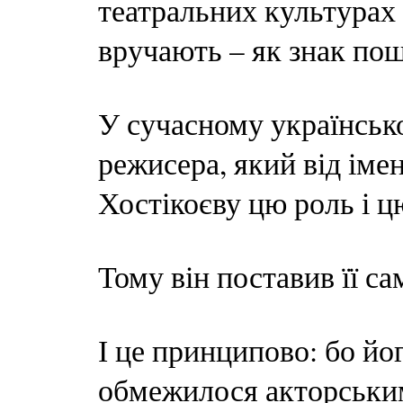
театральних культурах 
вручають – як знак по
У сучасному українсько
режисера, який від імен
Хостікоєву цю роль і ц
Тому він поставив її са
І це принципово: бо йо
обмежилося акторським