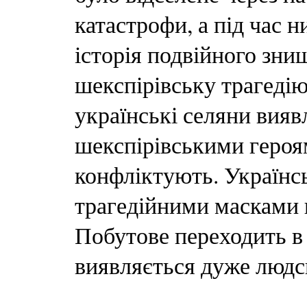
катастрофи, а під час н
історія подвійного зни
шекспірівську трагедію
українські селяни вия
шекспірівськими героям
конфліктують. Українсь
трагедійними масками 
Побутове переходить в 
виявляється дуже людс