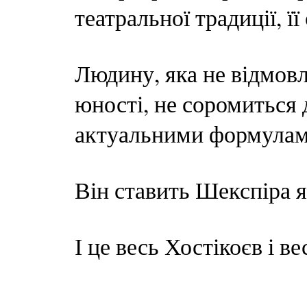
театральної традиції, її
Людину, яка не відмовл
юності, не соромиться 
актуальними формулами
Він ставить Шекспіра я
І це весь Хостікоєв і в