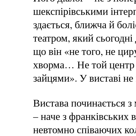
шекспірівськими інтерп
здається, ближча й бол
театром, який сьогодні
що він «не того, не ци
хворма… Не той центр т
зайцями». У виставі не
Вистава починається з
– наче з франківських 
невтомно співаючих кол