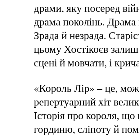
драми, яку посеред вій
драма поколінь. Драма в
Зрада й незрада. Старіс
цьому Хостікоєв залиша
сцені й мовчати, і крич
«Король Лір» – це, мож
репертуарний хіт велик
Історія про короля, що 
гординю, сліпоту й пом