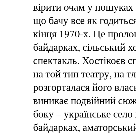
вірити очам у пошуках 
що бачу все як годиться
кінця 1970-х. Це проло
байдарках, сільський 
спектакль. Хостікоєв сп
на той тип театру, на тл
розгорталася його влас
виникає подвійний сюжет
боку – українське село 
байдарках, аматорський