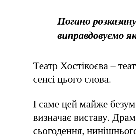
Погано розказану
виправдовуємо 
Театр Хостікоєва – те
сенсі цього слова.
І саме цей майже безу
визначає виставу. Драма
сьогодення, нинішнього