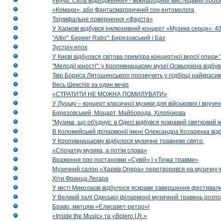
«Буча. Сила відродження» - міжнародний мистецький проєк
«Комахи», або Фантасмагоричний сон ентомолога
Тріумфальне повернення «Фауста»
У Харкові відбувся інклюзивний концерт «Музика серця»: 400
"Altio": Береer Ratio": Березовський і Бах
Зустріч епох
У Києві відбулася світова прем'єра концертної версії опери
"Мелодії юності": у Кропивницькому музеї Осмьоркіна відб
Твір Бориса Лятошинського прозвучить у підбірці найкраси
Весь Шекспір за один вечір
«СТРАТИТИ НЕ МОЖНА ПОМИЛУВАТИ»
У Луцьку – концерт класичної музики для військових і вруче
Березовський, Моцарт, Майборода, Хілобокова
"Музика, що об'єднує: в Одесі відбувся яскравий святковий
В Коломийській філармонії імені Олександра Козаренка відб
У Кропивницькому відбулося музичне травневе свято
«Спочатку музика, а потім слова»
Враження про постановки «Сувій» і «Точка травми»
Музичний салон «Харків Опера» перетворився на музичну мап
Хіти Франца Легара
У місті Миколаєві відбулося яскраве завершення фестивал
У Великій залі Одеської філармонії музичний травень розп
Браво, митцям «Єлисавет-ретро»!
«Inside the Music» та «Bolero I.R.»