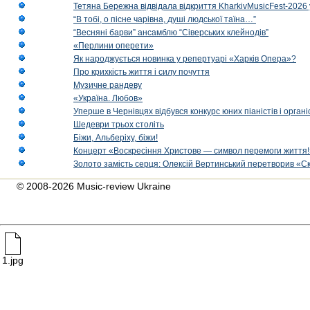
Тетяна Бережна відвідала відкриття KharkivMusicFest-2026 
“В тобі, о пісне чарівна, душі людської таїна…”
“Весняні барви” ансамблю “Сіверських клейнодів”
«Перлини оперети»
Як народжується новинка у репертуарі «Харків Опера»?
Про крихкість життя і силу почуття
Музичне рандеву
«Україна. Любов»
Уперше в Чернівцях відбувся конкурс юних піаністів і орг
Шедеври трьох століть
Біжи, Альберіху, біжи!
Концерт «Воскресіння Христове — символ перемоги життя!
Золото замість серця: Олексій Вертинський перетворив «С
© 2008-2026 Music-review Ukraine
1.jpg