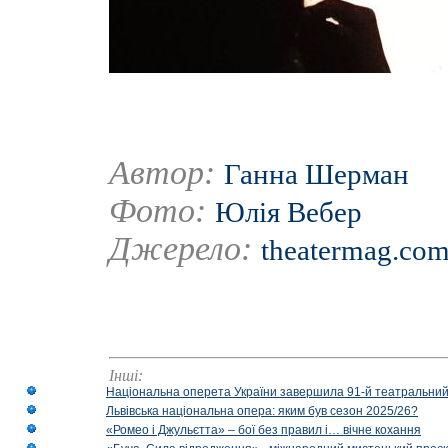
Автор:
Ганна Шерман
Фото:
Юлія Вебер
Джерело:
theatermag.com
Інші:
Національна оперета України завершила 91-й театральний
Львівська національна опера: яким був сезон 2025/26?
«Ромео і Джульєтта» – бої без правил і… вічне кохання