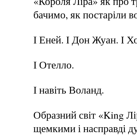
«Короля Ліра» як про т
бачимо, як постаріли во
І Еней. І Дон Жуан. І Хо
І Отелло.
І навіть Воланд.
Образний світ «King Л
щемкими і насправді д