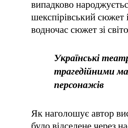
випадково народжується
шекспірівський сюжет із
водночас сюжет зі світ
Українські театр
трагедійними ма
персонажів
Як наголошує автор вис
було відселене через н