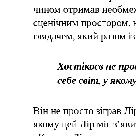
чином отримав необмеж
сценічним простором, 
глядачем, який разом і
Хостікоєв не про
себе світ, у яком
Він не просто зіграв Лір
якому цей Лір міг з’яв