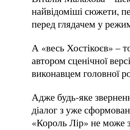
найвідоміші сюжети, п
перед глядачем у режим
А «весь Хостікоєв» – т
автором сценічної версії
виконавцем головної ро
Адже будь-яке зверненн
діалог з уже сформова
«Король Лір» не може з