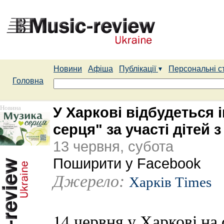
Новини
Афіша
Публікації
Персональні с
Головна
Новина
У Харкові відбудеться
серця" за участі дітей
13 червня, субота
Поширити у Facebook
Джерело:
Харків Тimes
14 червня у Харкові на 