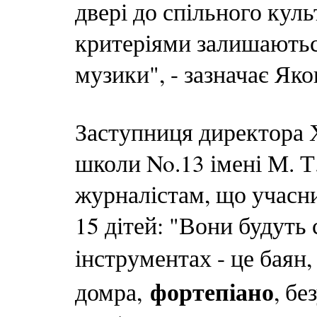
двері до спільного кул
критеріями залишаються
музики", - зазначає Яко
Заступниця директора Х
школи No.13 імені М. Т
журналістам, що учасн
15 дітей: "Вони будуть 
інструментах - це баян
фортепіано
домра,
, бе