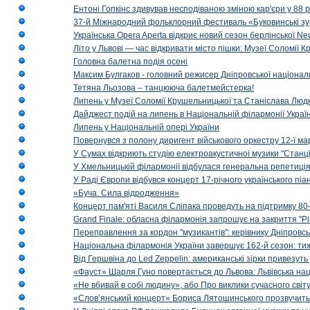
Ентоні Гопкінс здивував несподіваною зміною кар'єри у 88 ро
37-й Міжнародний фольклорний фестиваль «Буковинські зус
Українська Opera Aperta відкриє новий сезон берлінської Ne
Літо у Львові — час відкривати місто пішки: Музеї Соломії
Головна балетна подія осені
Максим Булгаков - головний режисер Дніпровської націонал
Тетяна Льозова – танцююча балетмейстерка!
Липень у Музеї Соломії Крушельницької та Станіслава Людк
Дайджест подій на липень в Національній філармонії Украї
Липень у Національній опері України
Повернувся з полону диригент військового оркестру 12-ї ма
У Сумах відкриють студію електроакустичної музики "Станці
У Хмельницькій філармонії відбулася генеральна репетиці
У Раді Європи відбувся концерт 17-річного українського пі
«Буча. Сила відродження»
Концерт пам'яті Василя Сліпака проведуть на підтримку 80
Grand Finale: обласна філармонія запрошує на закриття "Р
Переправлення за кордон "музикантів": керівнику Дніпровсь
Національна філармонія України завершує 162-й сезон: ти
Від Гершвіна до Led Zeppelin: американські зірки привезуть
«Фауст» Шарля Гуно повертається до Львова: Львівська на
«Не вбивай в собі людину», або Про виклики сучасного світ
«Слов’янський концерт» Бориса Лятошинського прозвучить