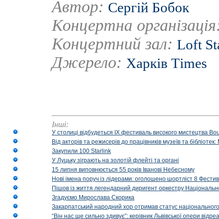
Автор:
Сергій Бобок
Концертна організація
Концертний зал:
Loft S
Джерело:
Харків Тimes
Інші:
У столиці відбудеться IX фестиваль високого мистецтва Bouq
Від акторів та режисерів до працівників музеїв та бібліоте
Закупили 100 Starlink
У Луцьку зіграють на золотій флейті та органі
15 липня виповнюється 55 років Іванові Небесному
Нові імена поруч із лідерами: оголошено шортліст 8 Фест
Пішов із життя легендарний диригент оркестру Національн
Згадуємо Мирослава Скорика
Закарпатський народний хор отримав статус національног
“Він нас ще сильно здивує”: керівник Львівської опери відр