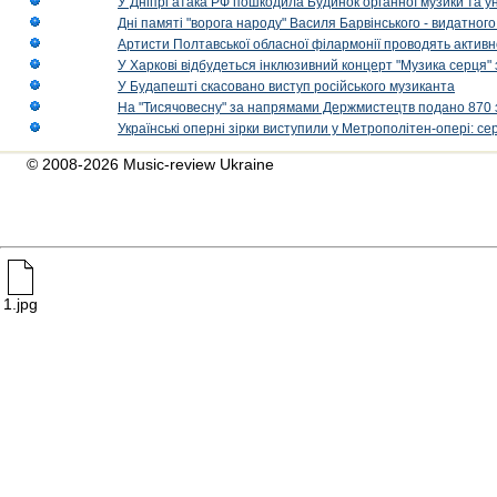
У Дніпрі атака РФ пошкодила Будинок органної музики та у
Дні памяті "ворога народу" Василя Барвінського - видатного
Артисти Полтавської обласної філармонії проводять активно
У Харкові відбудеться інклюзивний концерт "Музика серця" 
У Будапешті скасовано виступ російського музиканта
На "Тисячовесну" за напрямами Держмистецтв подано 870 за
Українські оперні зірки виступили у Метрополітен-опері: с
© 2008-2026 Music-review Ukraine
1.jpg