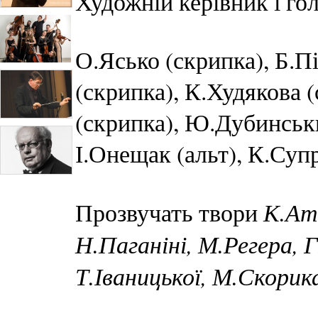
Художній керівник і го
О.Ясько (скрипка), Б.П
(скрипка), К.Худякова 
(скрипка), Ю.Дубинськи
І.Онещак (альт), К.Супр
К.Ат
Прозвучать твори
Н.Паганіні, М.Регера, 
Т.Іваницької, М.Скорик