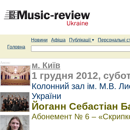
Новини
Афіша
Публікації
Персональні с
Головна
Анонс
м. Київ
1 грудня 2012, субот
Колонний зал ім. М.В. Л
України
Йоганн Себастіан Ба
Абонемент № 6 – «Скрипк