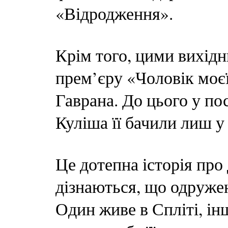
«Відродження».
Крім того, цими вихідн
прем’єру «Чоловік моє
Гаврана. До цього у по
Куліша її бачили лиш у
Це дотепна історія про 
дізнаються, що одружен
Один живе в Спліті, інш