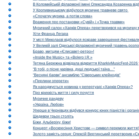
В Коломийській філармонії імені Олександра Козаренка відб
У Кропивницькому відбулося музичне травневе свято
«Спочатку музика, а потім слова»
Враження про постановки «Сувій» і «Точка травми»
Музичний салон «Харків Опера» перетворився на музичну мап
Хіти Франца Легара
У місті Миколаєві відбулося яскраве завершення фестивал
У Великій залі Одеської філармонії музичний травень розп
Браво, митцям «Єлисавет-ретро»!
«Inside the Music» та «Bolero I.R.»
Тетяна Бережна відвідала відкриття KharkivMusicFest-2026 
“В тобі, о пісне чарівна, душі людської таїна…”
“Весняні барви” ансамблю “Сіверських клейнодів”
«Перлини оперети»
Як народжується новинка у репертуарі «Харків Опера»?
Про крихкість життя і силу почуття
Музичне рандеву
«Україна. Любов»
Уперше в Чернівцях відбувся конкурс юних піаністів і орг
Шедеври трьох століть
Біжи, Альберіху, біжи!
Концерт «Воскресіння Христове — символ перемоги життя!
Золото замість серця: Олексій Вертинський перетворив «С