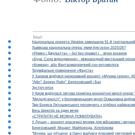
Інші:
Національна оперета України завершила 91-й театральний
Львівська національна опера: яким був сезон 2025/26?
«Ромео і Джульєтта» – бої без правил і… вічне кохання
«Буча. Сила відродження» - міжнародний мистецький проєк
«Комахи», або Фантасмагоричний сон ентомолога
Тріумфальне повернення «Фауста»
У Харкові відбувся інклюзивний концерт «Музика серця»: 400
"Altio": Береer Ratio": Березовський і Бах
Зустріч епох
У Києві відбулася світова прем'єра концертної версії опери
"Мелодії юності": у Кропивницькому музеї Осмьоркіна відб
Твір Бориса Лятошинського прозвучить у підбірці найкраси
Весь Шекспір за один вечір
«СТРАТИТИ НЕ МОЖНА ПОМИЛУВАТИ»
У Луцьку – концерт класичної музики для військових і вруче
Березовський, Моцарт, Майборода, Хілобокова
"Музика, що об'єднує: в Одесі відбувся яскравий святковий