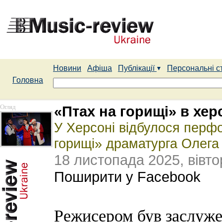
Новини
Афіша
Публікації
Персональні с
Головна
Огляд
«Птах на горищі» в хер
У Херсоні відбулося перф
горищі» драматурга Олег
18 листопада 2025, вівто
Поширити у Facebook
Режисером був заслуже