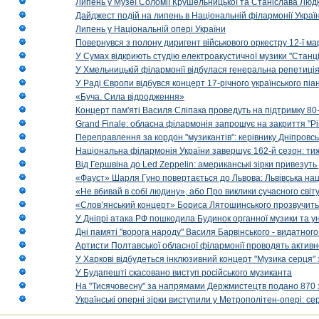
Липень у Музеї Соломії Крушельницької та Станіслава Людк
Дайджест подій на липень в Національній філармонії Украї
Липень у Національній опері України
Повернувся з полону диригент військового оркестру 12-ї ма
У Сумах відкриють студію електроакустичної музики "Станці
У Хмельницькій філармонії відбулася генеральна репетиці
У Раді Європи відбувся концерт 17-річного українського пі
«Буча. Сила відродження»
Концерт пам'яті Василя Сліпака проведуть на підтримку 80
Grand Finale: обласна філармонія запрошує на закриття "Р
Переправлення за кордон "музикантів": керівнику Дніпровсь
Національна філармонія України завершує 162-й сезон: ти
Від Гершвіна до Led Zeppelin: американські зірки привезуть
«Фауст» Шарля Гуно повертається до Львова: Львівська на
«Не вбивай в собі людину», або Про виклики сучасного світ
«Слов’янський концерт» Бориса Лятошинського прозвучить
У Дніпрі атака РФ пошкодила Будинок органної музики та у
Дні памяті "ворога народу" Василя Барвінського - видатного
Артисти Полтавської обласної філармонії проводять активно
У Харкові відбудеться інклюзивний концерт "Музика серця" 
У Будапешті скасовано виступ російського музиканта
На "Тисячовесну" за напрямами Держмистецтв подано 870 за
Українські оперні зірки виступили у Метрополітен-опері: с