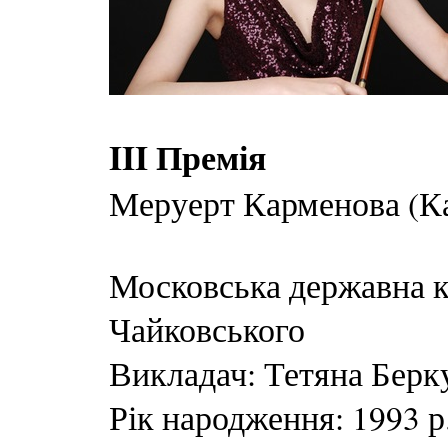
III Премія
Меруерт Карменова (Ка
Московська державна ко
Чайковського
Викладач: Тетяна Берк
Рік народження: 1993 р