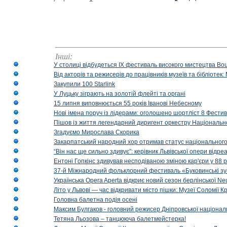
Інші:
У столиці відбудеться IX фестиваль високого мистецтва Bouq
Від акторів та режисерів до працівників музеїв та бібліоте
Закупили 100 Starlink
У Луцьку зіграють на золотій флейті та органі
15 липня виповнюється 55 років Іванові Небесному
Нові імена поруч із лідерами: оголошено шортліст 8 Фест
Пішов із життя легендарний диригент оркестру Національн
Згадуємо Мирослава Скорика
Закарпатський народний хор отримав статус національног
“Він нас ще сильно здивує”: керівник Львівської опери відр
Ентоні Гопкінс здивував несподіваною зміною кар'єри у 88 ро
37-й Міжнародний фольклорний фестиваль «Буковинські зус
Українська Opera Aperta відкриє новий сезон берлінської Ne
Літо у Львові — час відкривати місто пішки: Музеї Соломії
Головна балетна подія осені
Максим Булгаков - головний режисер Дніпровської націонал
Тетяна Льозова – танцююча балетмейстерка!