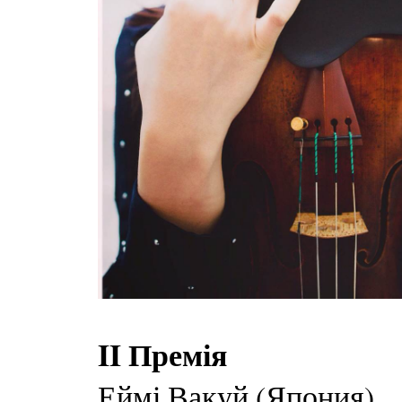
II Премія
Еймі Вакуй (Япония)