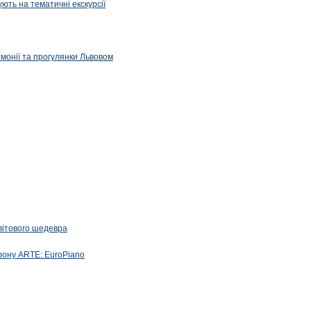
ють на тематичні екскурсії
емонії та прогулянки Львовом
вітового шедевра
фону ARTE: EuroPiano