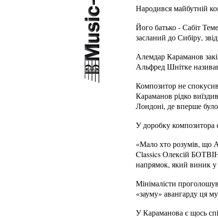
Народився майбутній ком
Його батько - Сабіт Тем
засланий до Сибіру, зві
Алемдар Караманов закі
Альфред Шнітке називав
Композитор не спокусив
Караманов рідко виїздив 
Лондоні, де вперше було
У доробку композитора с
«Мало хто розумів, що А
Classics Олексій БОТВІН
напрямок, який виник у 
Мінімалісти проголошува
«зауму» авангарду ця му
У Караманова є щось спі