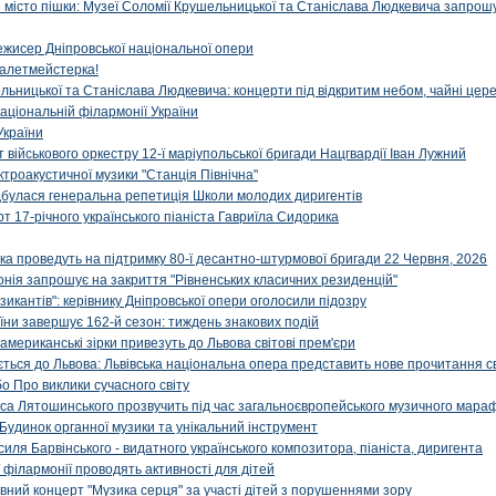
ти місто пішки: Музеї Соломії Крушельницької та Станіслава Людкевича запрошу
ежисер Дніпровської національної опери
алетмейстерка!
льницької та Станіслава Людкевича: концерти під відкритим небом, чайні цер
аціональній філармонії України
України
військового оркестру 12-ї маріупольської бригади Нацгвардії Іван Лужний
ктроакустичної музики "Станція Північна"
ідбулася генеральна репетиція Школи молодих диригентів
т 17-річного українського піаніста Гавриїла Сидорика
ка проведуть на підтримку 80-ї десантно-штурмової бригади 22 Червня, 2026
онія запрошує на закриття "Рівненських класичних резиденцій"
икантів": керівнику Дніпровської опери оголосили підозру
ни завершує 162-й сезон: тиждень знакових подій
 американські зірки привезуть до Львова світові прем'єри
ться до Львова: Львівська національна опера представить нове прочитання с
о Про виклики сучасного світу
са Лятошинського прозвучить під час загальноєвропейського музичного мара
Будинок органної музики та унікальний інструмент
силя Барвінського - видатного українського композитора, піаніста, диригента
 філармонії проводять активності для дітей
ивний концерт "Музика серця" за участі дітей з порушеннями зору