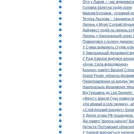
Літо у Львові — час відкрива
Головна балетна подія осені
Максим Булгаков - головний р
Тетяна Льозова – танцююча б
Липень у Музеї Соломії Круше
Дайджест подій на липень в Н
Липень у Національній опері 
Повернувся з полону диригент 
У Сумах відкриють студію еле
У Хмельницькій філармонії в
У Раді Європи відбувся концер
«Буча. Сила відродження»
Концерт пам'яті Василя Сліпа
Grand Finale: обласна філарм
Переправлення за кордон "муз
Національна філармонія Украї
Від Гершвіна до Led Zeppelin:
«Фауст» Шарля Гуно повертає
«Не вбивай в собі людину», аб
«Слов’янський концерт» Бори
У Дніпрі атака РФ пошкодила 
Дні памяті "ворога народу" Ва
Артисти Полтавської обласної
У Харкові відбудеться інклюз