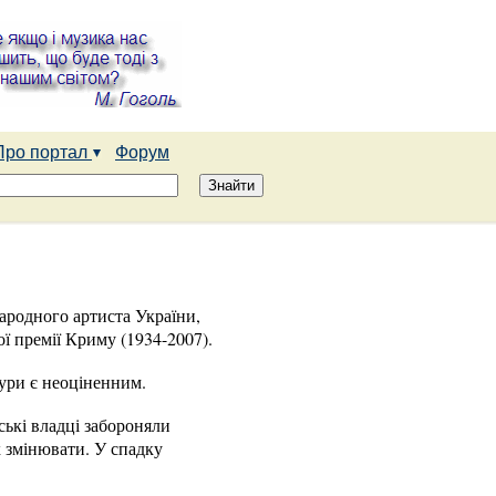
Про портал
Форум
народного артиста України,
ї премії Криму (1934-2007).
ури є неоціненним.
ькі владці забороняли
х змінювати. У спадку