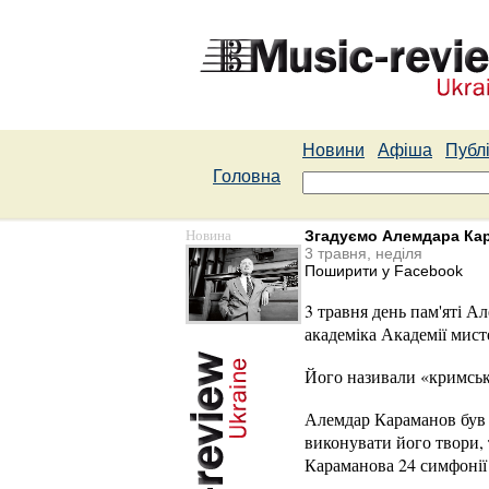
Новини
Афіша
Публі
Головна
Новина
Згадуємо Алемдара Ка
3 травня, неділя
Поширити у Facebook
3 травня день пам'яті А
академіка Академії мист
Його називали «кримськи
Алемдар Караманов був 
виконувати його твори, 
Караманова 24 симфонії д