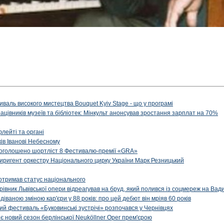
иваль високого мистецтва Bouquet Kyiv Stage - що у програмі
рацівників музеїв та бібліотек: Мінкульт анонсував зростання зарплат на 70%
флейті та органі
ів Іванові Небесному
: оголошено шортліст 8 Фестивалю-премії «GRA»
иригент оркестру Національного цирку України Марк Резницький
отримав статус національного
ерівник Львівської опери відреагував на бруд, який полився із соцмереж на Ва
діваною зміною кар'єри у 88 років: про цей дебют він мріяв 60 років
й фестиваль «Буковинські зустрічі» розпочався у Чернівцях
иє новий сезон берлінської Neuköllner Oper прем'єрою