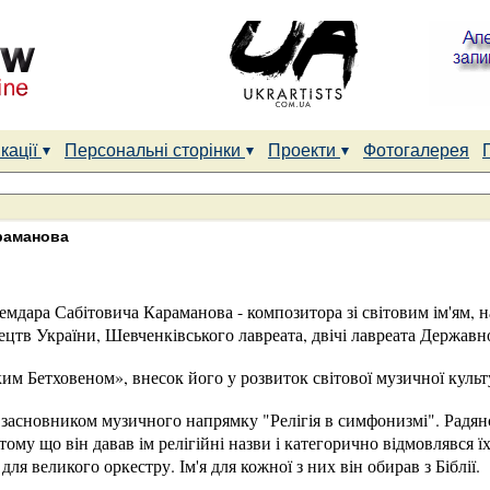
кації
Персональні сторінки
Проекти
Фотогалерея
раманова
лемдара Сабітовича Караманова - композитора зі світовим ім'ям, 
ецтв України, Шевченківського лавреата, двічі лавреата Державно
м Бетховеном», внесок його у розвиток світової музичної культ
засновником музичного напрямку "Релігія в симфонизмі". Радянс
тому що він давав ім релігійні назви і категорично відмовлявся ї
ля великого оркестру. Ім'я для кожної з них він обирав з Біблії.