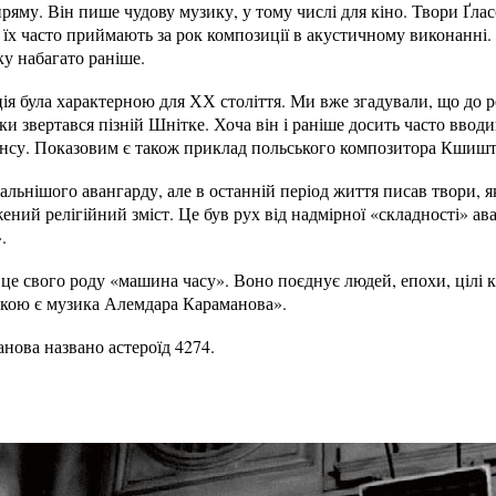
яму. Він пише чудову музику, у тому числі для кіно. Твори Ґласс
 їх часто приймають за рок композиції в акустичному виконанні
у набагато раніше.
ія була характерною для ХХ століття. Ми вже згадували, що до ре
ки звертався пізній Шнітке. Хоча він і раніше досить часто вводи
ансу. Показовим є також приклад польського композитора Кшиш
альнішого авангарду, але в останній період життя писав твори, 
жений релігійний зміст. Це був рух від надмірної «складності» ав
.
 свого роду «машина часу». Воно поєднує людей, епохи, цілі кул
такою є музика Алемдара Караманова».
нова названо астероїд 4274.