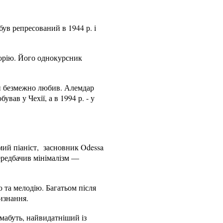
був репресований в 1944 р. і
орію. Його однокурсник
ий безмежно любив. Алемдар
вав у Чехії, а в 1994 р. - у
мий піаніст, засновник Odessa
ередбачив мінімалізм —
 та мелодію. Багатьом після
визнання.
 мабуть, найвидатніший із