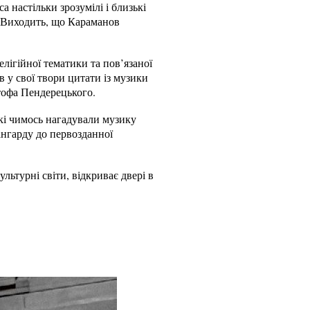
а настільки зрозумілі і близькі
. Виходить, що Караманов
лігійної тематики та пов’язаної
в у свої твори цитати із музики
тофа Пендерецького.
які чимось нагадували музику
ангарду до первозданної
ьтурні світи, відкриває двері в