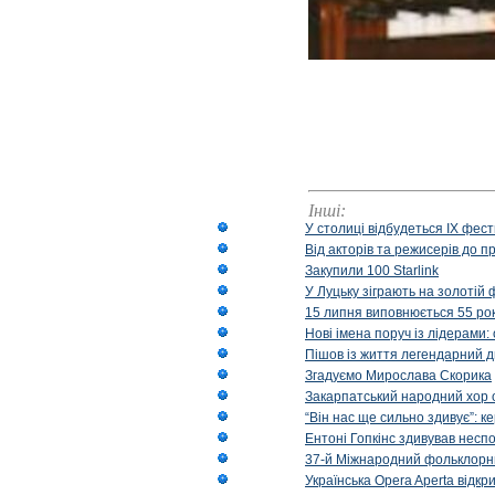
Інші:
У столиці відбудеться IX фест
Від акторів та режисерів до п
Закупили 100 Starlink
У Луцьку зіграють на золотій 
15 липня виповнюється 55 рок
Нові імена поруч із лідерами
Пішов із життя легендарний д
Згадуємо Мирослава Скорика
Закарпатський народний хор 
“Він нас ще сильно здивує”: к
Ентоні Гопкінс здивував неспо
37-й Міжнародний фольклорни
Українська Opera Aperta відкр