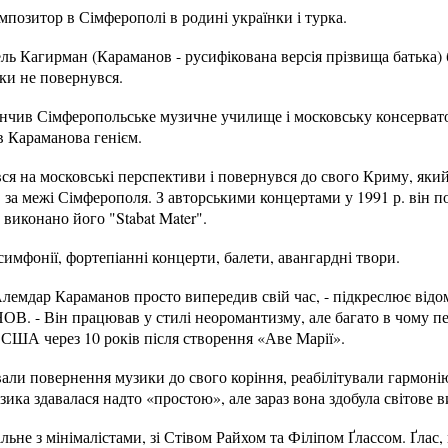
позитор в Сімферополі в родині українки і турка.
ель Кагирман (Караманов - русифікована версія прізвища батька) 
дки не повернувся.
нчив Сімферопольське музичне училище і московську консерват
 Караманова генієм.
ся на московські перспективи і повернувся до свого Криму, як
за межі Сімферополя. З авторськими концертами у 1991 р. він побу
 виконано його "Stabat Mater".
имфонії, фортепіанні концерти, балети, авангардні твори.
лемдар Караманов просто випередив свій час, - підкреслює відо
ОВ. - Він працював у стилі неоромантизму, але багато в чому п
США через 10 років після створення «Аве Марії».
ли повернення музики до свого коріння, реабілітували гармонію
зика здавалася надто «простою», але зараз вона здобула світове 
льне з мінімалістами, зі Стівом Райхом та Філіпом Ґлассом. Ґлас,