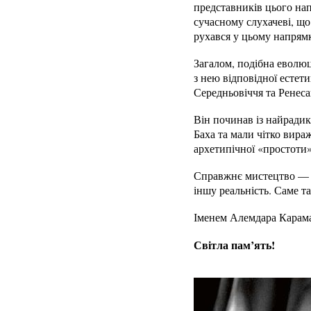
представників цього напр
сучасному слухачеві, що
рухався у цьому напрямк
Загалом, подібна еволюц
з нею відповідної естети
Середньовіччя та Ренес
Він починав із найрадик
Баха та мали чітко вира
архетипічної «простоти»
Справжнє мистецтво — це
іншу реальність. Саме 
Іменем Алемдара Карама
Світла пам’ять!