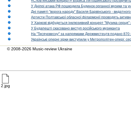
«Слов’янський концерт» Бориса Лятошинського прозвучить
У Дніпрі атака РФ пошкодила Будинок органної музики та у
Дні памяті "ворога народу" Василя Барвінського - видатного
Артисти Полтавської обласної філармонії проводять активно
У Харкові відбудеться інклюзивний концерт "Музика серця" 
У Будапешті скасовано виступ російського музиканта
На "Тисячовесну" за напрямами Держмистецтв подано 870 за
Українські оперні зірки виступили у Метрополітен-опері: с
© 2008-2026 Music-review Ukraine
2.jpg