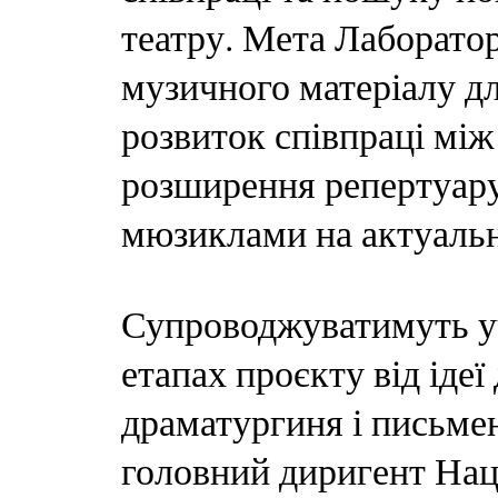
театру. Мета Лаборатор
музичного матеріалу д
розвиток співпраці мі
розширення репертуару
мюзиклами на актуальн
Супроводжуватимуть уч
етапах проєкту від ідеї
драматургиня і письме
головний диригент Нац