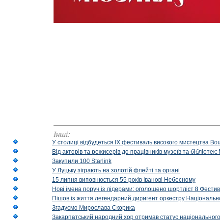
Інші:
У столиці відбудеться IX фестиваль високого мистецтва Bouq
Від акторів та режисерів до працівників музеїв та бібліоте
Закупили 100 Starlink
У Луцьку зіграють на золотій флейті та органі
15 липня виповнюється 55 років Іванові Небесному
Нові імена поруч із лідерами: оголошено шортліст 8 Фест
Пішов із життя легендарний диригент оркестру Національн
Згадуємо Мирослава Скорика
Закарпатський народний хор отримав статус національног