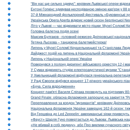
“Він нас ще сильно здивує”: керівник Львівської опери відр
Ентоні Гопкінс здивував несподіваною зміною кар'єри у 88 ро
37-й Міжнародний фольклорний фестиваль «Буковинські зус
Українська Opera Aperta відкриє новий сезон берлінської Ne
Літо у Львові — час відкривати місто пішки: Музеї Соломії
Головна балетна подія осені
Максим Булгаков - головний режисер Дніпровської націонал
Тетяна Льозова – танцююча балетмейстерка!
Липень у Музеї Соломії Крушельницької та Станіслава Людк
Дайджест подій на липень в Національній філармонії Украї
Липень у Національній опері України
Повернувся з полону диригент військового оркестру 12-ї ма
У Сумах відкриють студію електроакустичної музики "Станці
У Хмельницькій філармонії відбулася генеральна репетиці
У Раді Європи відбувся концерт 17-річного українського пі
«Буча. Сила відродження»
Концерт пам'яті Василя Сліпака проведуть на підтримку 80
Grand Finale: обласна філармонія запрошує на закриття "Р
Переправлення за кордон "музикантів": керівнику Дніпровсь
Національна філармонія України завершує 162-й сезон: ти
Від Гершвіна до Led Zeppelin: американські зірки привезуть
«Фауст» Шарля Гуно повертається до Львова: Львівська на
«Не вбивай в собі людину», або Про виклики сучасного світ