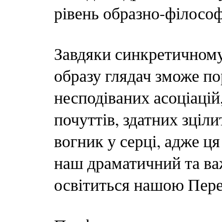
рівень образно-філосо
Завдяки синкретичному
образу глядач зможе по
несподіваних асоціацій
почуттів, здатних зціл
вогник у серці, адже ця
наш драматичний та ва
освітиться нашою Пер