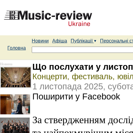
Новини
Афіша
Публікації
Персональні с
Головна
Новина
Що послухати у листоп
Концерти, фестиваль, ювіл
1 листопада 2025, субот
Поширити у Facebook
За ствердженням дослі
та найпохмурішим міся