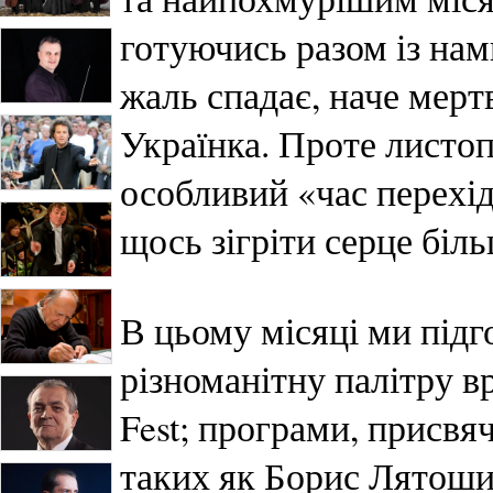
готуючись разом із нам
жаль спадає, наче мерт
Українка. Проте листоп
особливий «час перехід
щось зігріти серце біл
В цьому місяці ми підг
різноманітну палітру в
Fest; програми, присвя
таких як Борис Лятоши