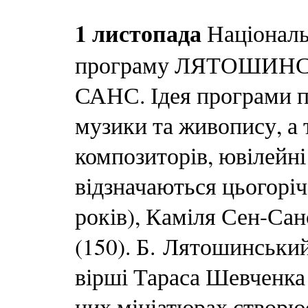
1 листопада
Національ
програму ЛЯТОШИНС
САНС. Ідея програми п
музики та живопису, а
композиторів, ювілейні
відзначаються цьогорі
років), Каміля Сен-Сан
(150). Б. Лятошинський
вірші Тараса Шевченка
цих мініатюрах створює