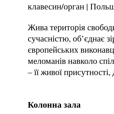
клавесин/орган | Польща
Жива територія свободи
сучасністю, об’єднає з
європейських виконавці
меломанів навколо спі
– її живої присутності,
Колонна зала