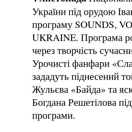
України під орудою Іва
програму SOUNDS, 
UKRAINE. Програма роз
через творчість сучасн
Урочисті фанфари «Сла
зададуть піднесений т
Жульєва «Байда» та яс
Богдана Решетілова під
програми.