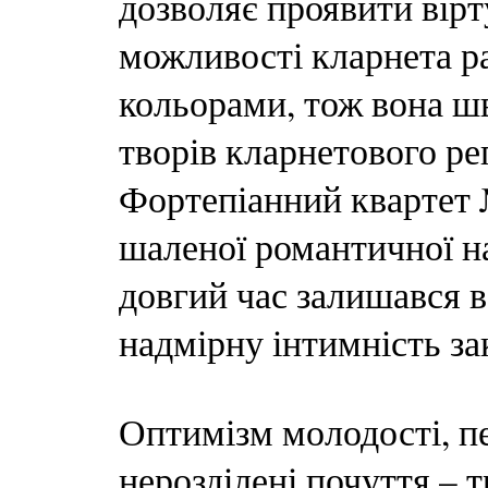
дозволяє проявити вірту
можливості кларнета ра
кольорами, тож вона шв
творів кларнетового реп
Фортепіанний квартет 
шаленої романтичної на
довгий час залишався в
надмірну інтимність за
Оптимізм молодості, пе
нерозділені почуття – т