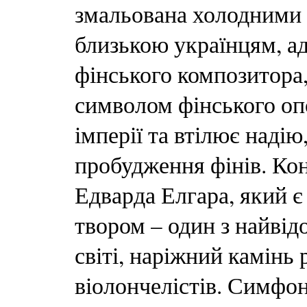
змальована холодними 
близькою українцям, а
фінського композитора,
символом фінського опо
імперії та втілює надію
пробудження фінів. Кон
Едварда Елгара, який є
твором – один з найвід
світі, наріжний камінь
віолончелістів. Симфо