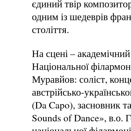
єдиний твір композитор
одним із шедеврів фра
століття.
На сцені – академічни
Національної філармоні
Муравйов: соліст, конц
австрійсько-українськ
(Da Capo), засновник т
Sounds of Dance», в.о.
національної філармоні