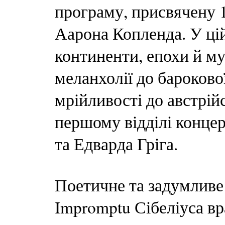
програму, присвячену 
Аарона Копленда. У цій
континенти, епохи й му
меланхолії до бароково
мрійливості до австрій
першому відділі концер
та Едварда Гріга.
Поетичне та задумливе
Impromptu Сібеліуса в