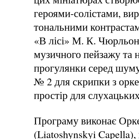
героями-солістами, ви
тональними контрастам
«В лісі» М. К. Чюрльо
музичного пейзажу та н
прогулянки серед шуму 
№ 2 для скрипки з орк
простір для слухацьких
Програму виконає Орк
(Liatoshynskyi Capella)