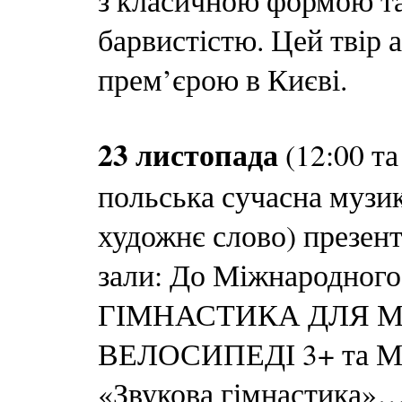
з класичною формою т
барвистістю. Цей твір 
прем’єрою в Києві.
23 листопада
(12:00 та
польська сучасна музик
художнє слово) презент
зали: До Міжнародного
ГІМНАСТИКА ДЛЯ М
ВЕЛОСИПЕДІ 3+ та 
«Звукова гімнастика»…