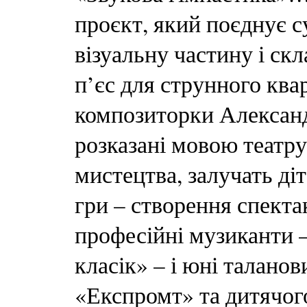
проєкт, який поєднує с
візуальну частину і скл
п’єс для струнного ква
композиторки Александр
розказані мовою театру
мистецтва, залучать діт
гри – створення спект
професійні музиканти 
класік» – і юні талано
«Експромт» та дитячог