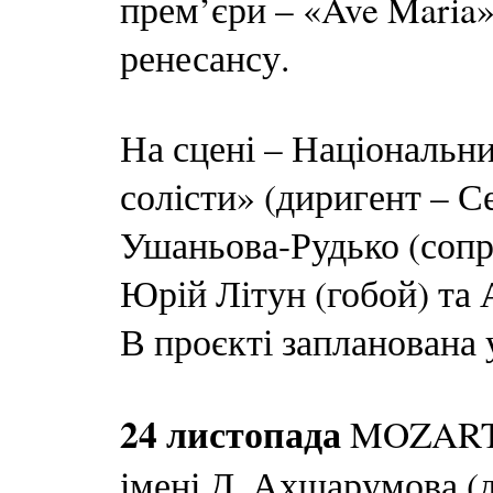
прем’єри – «Ave Maria
ренесансу.
На сцені – Національн
солісти» (диригент – С
Ушаньова-Рудько (сопра
Юрій Літун (гобой) та
В проєкті запланована 
24 листопада
MOZART 
імені Д. Ахшарумова (