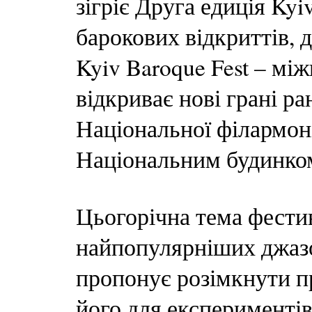
зігріє Друга едиція Kyiv
барокових відкриттів, д
Kyiv Baroque Fest – м
відкриває нові грані р
Національної філармоні
Національним будинко
Цьогорічна тема фестива
найпопулярніших джазов
пропонує розімкнути пр
його для експериментів