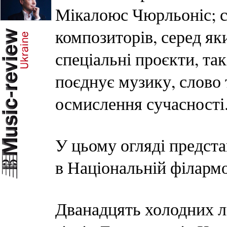
Мікалоюс Чюрльоніс; с
композиторів, серед як
спеціальні проєкти, та
поєднує музику, слово 
осмислення сучасності
У цьому огляді предста
в Національній філармо
Дванадцять холодних ли