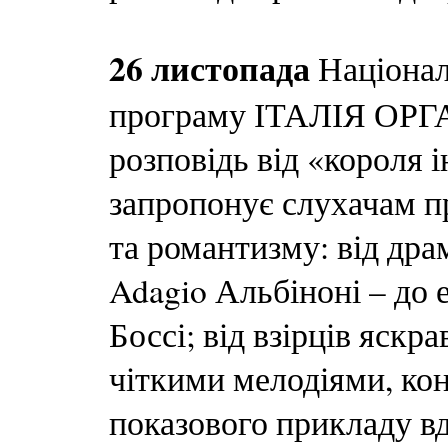
26 листопада
Націонал
програму ІТАЛІЯ ОРГ
розповідь від «короля 
запропонує слухачам п
та романтизму: від др
Adagio Альбіноні – до 
Боссі; від взірців яскр
чіткими мелодіями, кон
показового прикладу вд