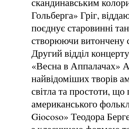
скандинавським колорит
Гольберга» Гріг, відд
поєднує старовинні та
створюючи витончену ст
Другий відділ концерту
«Весна в Аппалачах» А
найвідоміших творів а
світла та простоти, що
американського фолькл
Giocoso» Теодора Берге