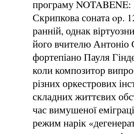
програму NOTABENE:
Скрипкова соната op. 1
ранній, однак віртуозн
його вчителю Антоніо С
фортепіано Пауля Гіндем
коли композитор випро
різних оркестрових інст
складних життєвих обст
час вимушеної еміграці
режим нарік «дегенера