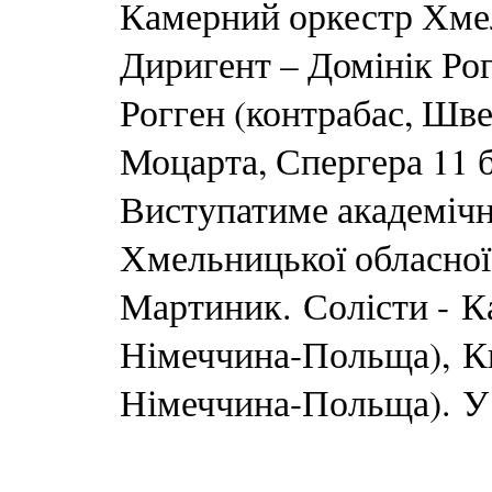
Камерний оркестр Хмел
Диригент – Домінік Рог
Рогген (контрабас, Шве
Моцарта, Спергера 11 
Виступатиме академіч
Хмельницької обласної 
Мартиник. Солісти - К
Німеччина-Польща), К
Німеччина-Польща). У 