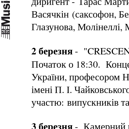
диригент - Тарас Марти
Васячкін (саксофон, Бе
Глазунова, Молінеллі, 
2 березня
- "CRESCEND
Початок о 18:30. Конц
України, професором Н
імені П. І. Чайковсько
участю: випускників та
3 березня
- Камерний 