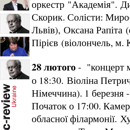
оркестр "Академія". Д
Скорик. Солісти: Миро
Львів), Оксана Рапіта 
Пірієв (віолончель, м. 
28 лютого
- "концерт 
о 18:30. Віоліна Петри
Німеччина). 1 березня 
Початок о 17:00. Каме
обласної філармонії. Х