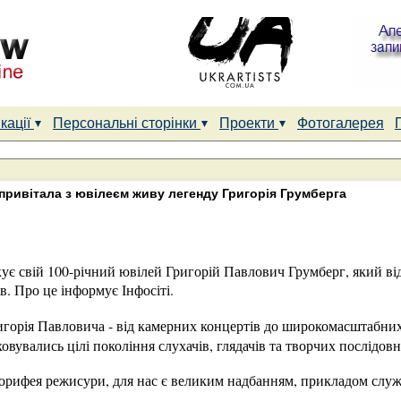
кації
Персональні сторінки
Проекти
Фотогалерея
привітала з ювілеєм живу легенду Григорія Грумберга
кує свій 100-річний ювілей Григорій Павлович Грумберг, який в
в. Про це інформує Інфосіті.
игорія Павловича - від камерних концертів до широкомасштабн
ховувались цілі покоління слухачів, глядачів та творчих послідов
 корифея режисури, для нас є великим надбанням, прикладом слу