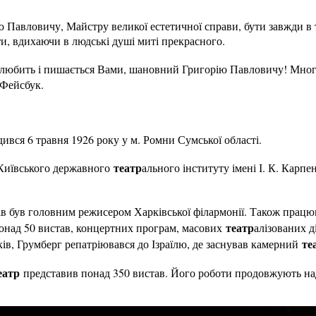
 Павловичу, Майстру великої естетичної справи, бути завжди в 
, вдихаючи в людські душі миті прекрасного.
любить і пишається Вами, шановний Григорію Павловичу! Многая 
 Фейсбук.
ився 6 травня 1926 року у м. Ромни Сумської області.
театр
 Київського державного
ального інституту імені І. К. Карпе
в був головним режисером Харківської філармонії. Також прац
театр
понад 50 вистав, концертних програм, масових
алізованих д
те
оків, Грумберг репатріювався до Ізраїлю, де заснував камерний
еатр
представив понад 350 вистав. Його роботи продовжують нади