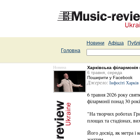
Новини
Афіша
Публі
Головна
Новина
Харківська філармонія 
6 травня, середа
Поширити у Facebook
Джерело:
Інфосіті Харків
6 травня 2026 року свят
філармонії понад 30 рокі
"На творчих роботах Гр
площах та стадіонах, ви
Його досвід, як метра і
життям.