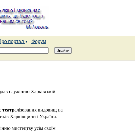
Про портал
Форум
іддав служінню Харківській
театр
их
алізованих видовищ на
ників Харківщини і України.
жінню мистецтву усім своїм