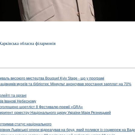
Харківська обласна філармонія
иваль високого мистецтва Bouquet Kyiv Stage - що у програмі
рацівників музеїв та бібліотек: Мінкульт анонсував зростання зарплат на 70%
флейті та органі
ів Іванові Небесному
: оголошено шортліст 8 Фестивалю-премії «GRA»
иригент оркестру Національного цирку України Марк Резницький
отримав статус національного
ерівник Львівської опери відреагував на бруд, який полився із соцмереж на Ва