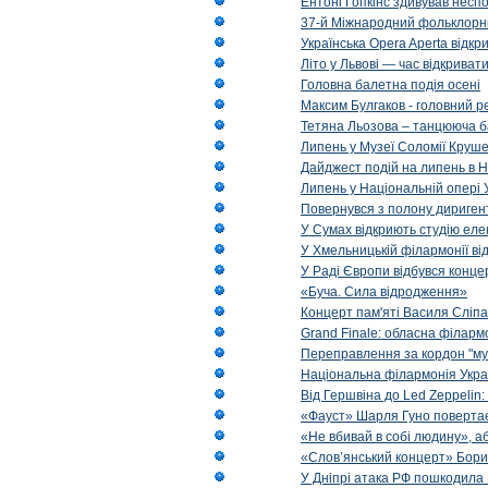
Ентоні Гопкінс здивував неспо
37-й Міжнародний фольклорни
Українська Opera Aperta відкр
Літо у Львові — час відкрива
Головна балетна подія осені
Максим Булгаков - головний р
Тетяна Льозова – танцююча б
Липень у Музеї Соломії Круше
Дайджест подій на липень в Н
Липень у Національній опері 
Повернувся з полону диригент 
У Сумах відкриють студію еле
У Хмельницькій філармонії в
У Раді Європи відбувся концер
«Буча. Сила відродження»
Концерт пам'яті Василя Сліпа
Grand Finale: обласна філарм
Переправлення за кордон "муз
Національна філармонія Украї
Від Гершвіна до Led Zeppelin:
«Фауст» Шарля Гуно повертає
«Не вбивай в собі людину», аб
«Слов’янський концерт» Бори
У Дніпрі атака РФ пошкодила 