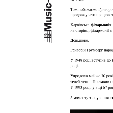
Тож побажаємо Григорію
продовжувати працювати
філармонія
Харківська
на сторінці філармонії в
Довідково.
Григорій Грумберг народ
У 1948 році вступив до
році.
Упродовж майже 30 рокі
телебаченні. Поставив 
У 1993 році, у віці 67 р
т
З моменту заснування