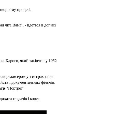
творчому процесі,
літа Вам!", - йдеться в дописі
нка-Карого, який закінчив у 1952
театр
ював режисером у
ах та на
ійств і документальних фільмів.
атр
"Портрет".
хати глядачів і колег.