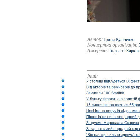
Автор:
Ірина Куліченко
Концертна організація:
Джерело:
Інфосіті Харків
Інші:
У столиці відбудеться IX фест
Від акторів та режисерів до п
Закупили 100 Starlink
У Луцьку зіграють на золотій 
15 липня виповнюється 55 рок
Нові імена поруч із лідерами
Пішов із життя легендарний д
Згадуємо Мирослава Скорика
Закарпатський народний хор 
“Він нас ще сильно здивує”: к