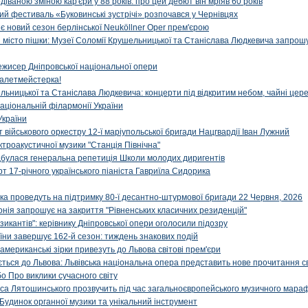
діваною зміною кар'єри у 88 років: про цей дебют він мріяв 60 років
й фестиваль «Буковинські зустрічі» розпочався у Чернівцях
иє новий сезон берлінської Neuköllner Oper прем'єрою
ти місто пішки: Музеї Соломії Крушельницької та Станіслава Людкевича запрошу
ежисер Дніпровської національної опери
алетмейстерка!
льницької та Станіслава Людкевича: концерти під відкритим небом, чайні цер
аціональній філармонії України
України
військового оркестру 12-ї маріупольської бригади Нацгвардії Іван Лужний
ктроакустичної музики "Станція Північна"
ідбулася генеральна репетиція Школи молодих диригентів
т 17-річного українського піаніста Гавриїла Сидорика
ка проведуть на підтримку 80-ї десантно-штурмової бригади 22 Червня, 2026
онія запрошує на закриття "Рівненських класичних резиденцій"
икантів": керівнику Дніпровської опери оголосили підозру
ни завершує 162-й сезон: тиждень знакових подій
 американські зірки привезуть до Львова світові прем'єри
ться до Львова: Львівська національна опера представить нове прочитання с
о Про виклики сучасного світу
са Лятошинського прозвучить під час загальноєвропейського музичного мара
Будинок органної музики та унікальний інструмент