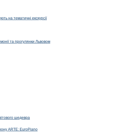
ють на тематичні екскурсії
емонії та прогулянки Львовом
вітового шедевра
фону ARTE: EuroPiano