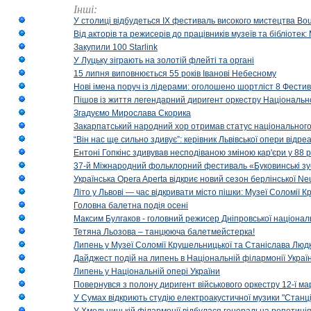
Інші:
У столиці відбудеться IX фестиваль високого мистецтва Bouq
Від акторів та режисерів до працівників музеїв та бібліоте
Закупили 100 Starlink
У Луцьку зіграють на золотій флейті та органі
15 липня виповнюється 55 років Іванові Небесному
Нові імена поруч із лідерами: оголошено шортліст 8 Фест
Пішов із життя легендарний диригент оркестру Національн
Згадуємо Мирослава Скорика
Закарпатський народний хор отримав статус національног
“Він нас ще сильно здивує”: керівник Львівської опери відр
Ентоні Гопкінс здивував несподіваною зміною кар'єри у 88 ро
37-й Міжнародний фольклорний фестиваль «Буковинські зус
Українська Opera Aperta відкриє новий сезон берлінської Ne
Літо у Львові — час відкривати місто пішки: Музеї Соломії
Головна балетна подія осені
Максим Булгаков - головний режисер Дніпровської націонал
Тетяна Льозова – танцююча балетмейстерка!
Липень у Музеї Соломії Крушельницької та Станіслава Людк
Дайджест подій на липень в Національній філармонії Украї
Липень у Національній опері України
Повернувся з полону диригент військового оркестру 12-ї ма
У Сумах відкриють студію електроакустичної музики "Станці