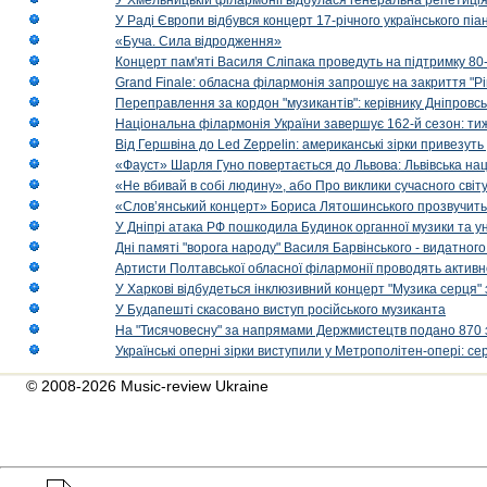
У Хмельницькій філармонії відбулася генеральна репетиці
У Раді Європи відбувся концерт 17-річного українського пі
«Буча. Сила відродження»
Концерт пам'яті Василя Сліпака проведуть на підтримку 80
Grand Finale: обласна філармонія запрошує на закриття "Р
Переправлення за кордон "музикантів": керівнику Дніпровсь
Національна філармонія України завершує 162-й сезон: ти
Від Гершвіна до Led Zeppelin: американські зірки привезуть
«Фауст» Шарля Гуно повертається до Львова: Львівська на
«Не вбивай в собі людину», або Про виклики сучасного світ
«Слов’янський концерт» Бориса Лятошинського прозвучить
У Дніпрі атака РФ пошкодила Будинок органної музики та у
Дні памяті "ворога народу" Василя Барвінського - видатного
Артисти Полтавської обласної філармонії проводять активно
У Харкові відбудеться інклюзивний концерт "Музика серця" 
У Будапешті скасовано виступ російського музиканта
На "Тисячовесну" за напрямами Держмистецтв подано 870 за
Українські оперні зірки виступили у Метрополітен-опері: с
© 2008-2026 Music-review Ukraine