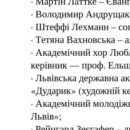
· Мартін Лaттке – Єванг
· Володимир Андрущак –
· Штеффі Лехманн – со
· Тетяна Вахновська – а
· Академічний хор Любл
керівник — проф. Ельш
· Львівська державна а
«Дударик» (художній к
· Академічний молодіж
Львів»;
· Рейнгард Зеєгафер – 