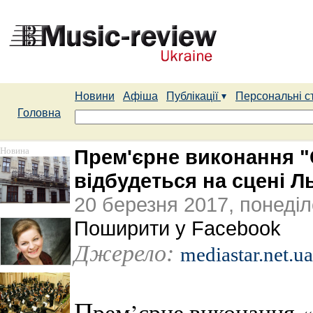
Новини
Афіша
Публікації
Персональні с
Головна
Новина
Прем'єрне виконання "С
відбудеться на сцені Л
20 березня 2017, понеділ
Поширити у Facebook
Джерело:
mediastar.net.ua
П
рем’єрне виконання «