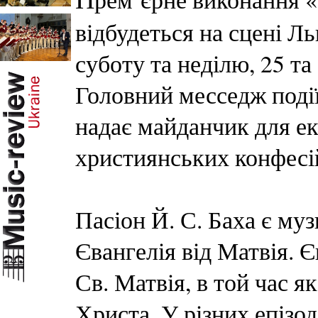
відбудеться на сцені Ль
суботу та неділю, 25 та
Головний месседж події
надає майданчик для е
християнських конфесі
Пасіон Й. С. Баха є муз
Євангелія від Матвія. Єв
Св. Матвія, в той час я
Христа. У різних епізод