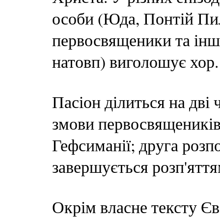
особи (Юда, Понтій Пил
первосвященики та інші)
натовп) виголошує хор.
Пасіон ділиться на дві 
змови первосвящеників 
Гефсиманії; друга розп
завершується розп'яття
Окрім власне тексту Єв