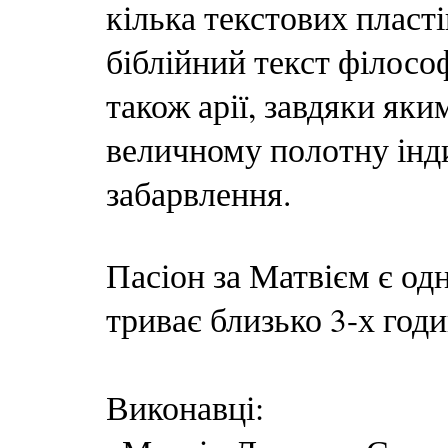
кілька текстових пласті
біблійний текст філосо
також арії, завдяки як
величному полотну інд
забарвлення.
Пасіон за Матвієм є одн
триває близько 3-х годи
Виконавці: