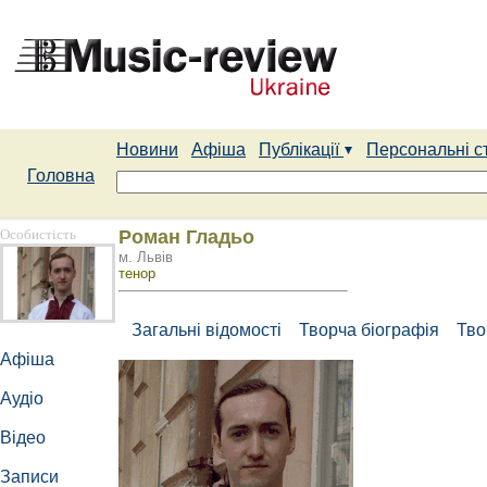
Новини
Афіша
Публікації
Персональні с
Головна
Особистість
Роман Гладьо
м. Львів
тенор
Загальні відомості
Творча біографія
Тво
Афіша
Аудіо
Відео
Записи