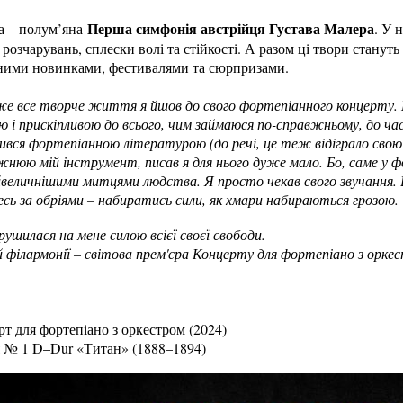
Перша симфонія австрійця Густава Малера
а – полум’яна
. У 
 розчарувань, сплески волі та стійкості. А разом ці твори станут
зними новинками, фестивалями та сюрпризами.
е все творче життя я йшов до свого фортепіанного концерту. Н
і прискіпливою до всього, чим займаюся по-справжньому, до часу
ся фортепіанною літературою (до речі, це теж відіграло свою р
божнюю мій інструмент, писав я для нього дуже мало. Бо, саме у 
айвеличнішими митцями людства. Я просто чекав свого звучання
есь за обріями – набиратись сили, як хмари набираються грозою.
рушилася на мене силою всієї своєї свободи.
ій філармонії – світова прем'єра Концерту для фортепіано з орке
т для фортепіано з оркестром (2024)
 № 1 D–Dur «Титан» (1888–1894)