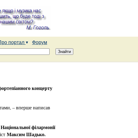
Про портал
Форум
фортепіанного концерту
етами, – вперше написав
Національної філармонії
Максим Шадько.
ніст