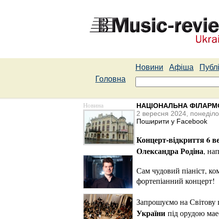
Новини
Афіша
Публі
Головна
Новина
НАЦІОНАЛЬНА ФІЛАРМО
2 вересня 2024, понеділо
Поширити у Facebook
Концерт-відкриття 6 в
Олександра Родіна
, на
Сам чудовий піаніст, ко
фортепіанний концерт!
Запрошуємо на Світову п
України
під орудою ма