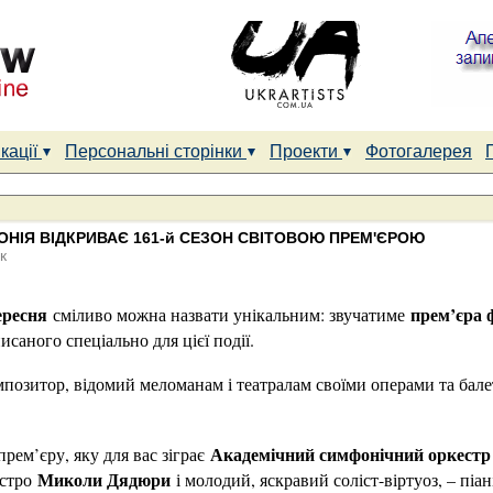
кації
Персональні сторінки
Проекти
Фотогалерея
НІЯ ВІДКРИВАЄ 161-й СЕЗОН СВІТОВОЮ ПРЕМ'ЄРОЮ
к
ересня
прем’єра 
сміливо можна назвати унікальним: звучатиме
писаного спеціально для цієї події.
мпозитор, відомий меломанам і театралам своїми операми та бал
Академічний симфонічний оркестр 
рем’єру, яку для вас зіграє
Миколи Дядюри
естро
і молодий, яскравий соліст-віртуоз, – піа