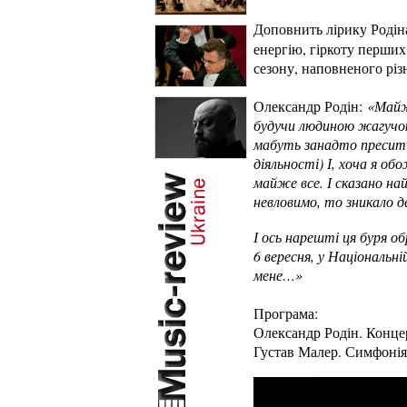
Доповнить лірику Родін
енергію, гіркоту перших
сезону, наповненого рі
Олександр Родін:
«Майж
будучи людиною жагучою 
мабуть занадто преситив
діяльності) І, хоча я о
майже все. І сказано н
невловимо, то зникало д
І ось нарешті ця буря об
6 вересня, у Національн
мене…»
Програма:
Олександр Родін. Концер
Густав Малер. Симфонія