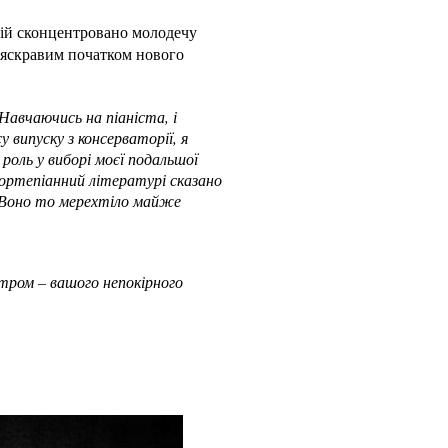
ній сконцентровано молодечу
ь яскравим початком нового
авчаючись на піаніста, і
 випуску з консерваторії, я
оль у виборі моєї подальшої
фортепіанний літературі сказано
. Воно то мерехтіло майже
стром – вашого непокірного