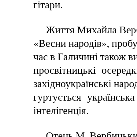
гітари.
Життя Михайла Вербиц
«Весни народів», проб
час в Галичині також в
просвітницькі осередки,
західноукраїнські наро
гуртується українська
інтелігенція.
Отець М. Вербицьки