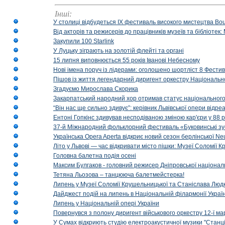
Інші:
У столиці відбудеться IX фестиваль високого мистецтва Bouq
Від акторів та режисерів до працівників музеїв та бібліоте
Закупили 100 Starlink
У Луцьку зіграють на золотій флейті та органі
15 липня виповнюється 55 років Іванові Небесному
Нові імена поруч із лідерами: оголошено шортліст 8 Фест
Пішов із життя легендарний диригент оркестру Національн
Згадуємо Мирослава Скорика
Закарпатський народний хор отримав статус національног
“Він нас ще сильно здивує”: керівник Львівської опери відр
Ентоні Гопкінс здивував несподіваною зміною кар'єри у 88 ро
37-й Міжнародний фольклорний фестиваль «Буковинські зус
Українська Opera Aperta відкриє новий сезон берлінської Ne
Літо у Львові — час відкривати місто пішки: Музеї Соломії
Головна балетна подія осені
Максим Булгаков - головний режисер Дніпровської націонал
Тетяна Льозова – танцююча балетмейстерка!
Липень у Музеї Соломії Крушельницької та Станіслава Людк
Дайджест подій на липень в Національній філармонії Украї
Липень у Національній опері України
Повернувся з полону диригент військового оркестру 12-ї ма
У Сумах відкриють студію електроакустичної музики "Станці