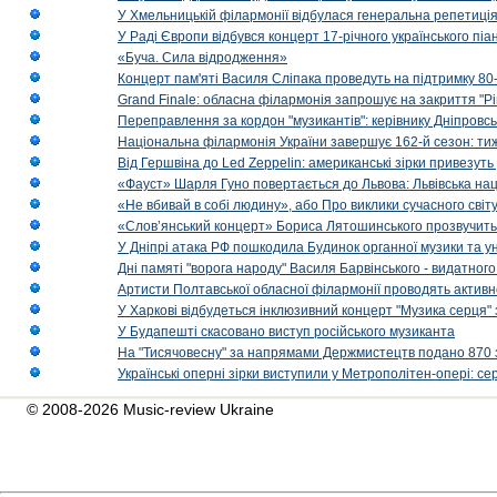
У Хмельницькій філармонії відбулася генеральна репетиці
У Раді Європи відбувся концерт 17-річного українського пі
«Буча. Сила відродження»
Концерт пам'яті Василя Сліпака проведуть на підтримку 80
Grand Finale: обласна філармонія запрошує на закриття "Р
Переправлення за кордон "музикантів": керівнику Дніпровсь
Національна філармонія України завершує 162-й сезон: ти
Від Гершвіна до Led Zeppelin: американські зірки привезуть
«Фауст» Шарля Гуно повертається до Львова: Львівська на
«Не вбивай в собі людину», або Про виклики сучасного світ
«Слов’янський концерт» Бориса Лятошинського прозвучить
У Дніпрі атака РФ пошкодила Будинок органної музики та у
Дні памяті "ворога народу" Василя Барвінського - видатного
Артисти Полтавської обласної філармонії проводять активно
У Харкові відбудеться інклюзивний концерт "Музика серця" 
У Будапешті скасовано виступ російського музиканта
На "Тисячовесну" за напрямами Держмистецтв подано 870 за
Українські оперні зірки виступили у Метрополітен-опері: с
© 2008-2026 Music-review Ukraine