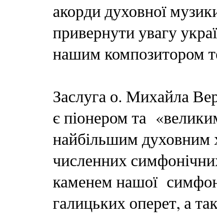
акорди духовної музики
привернути увагу украї
нашим композитором т
Заслуга о. Михайла Ве
є піонером та «велики
найбільшим духовним 
численних симфонічних
каменем нашої симфон
галицьких оперет, а та