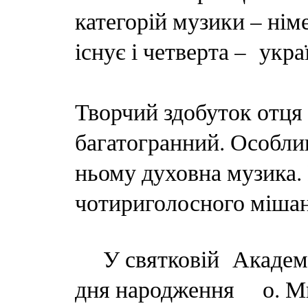
категорій музики – німе
існує і четверта – укра
Творчий здобуток отця
багатогранний. Особлив
ньому духовна музика. 
чотириголосного мішано
У святковій Академії,
дня народження о. Ми