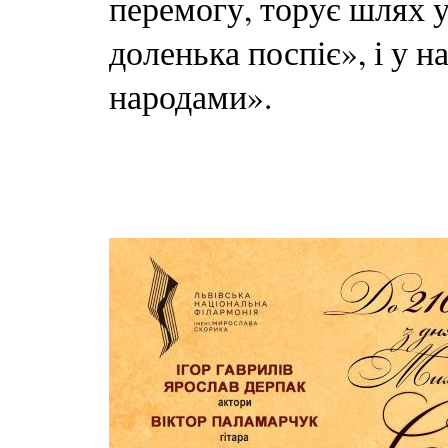
перемогу, торує шлях у
доленька поспіє», і у н
народами».