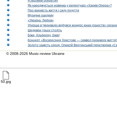
«Перлини оперети»
Як народжується новинка у репертуарі «Харків Опера»?
Про крихкість життя і силу почуття
Музичне рандеву
«Україна. Любов»
Уперше в Чернівцях відбувся конкурс юних піаністів і орг
Шедеври трьох століть
Біжи, Альберіху, біжи!
Концерт «Воскресіння Христове — символ перемоги життя!
Золото замість серця: Олексій Вертинський перетворив «С
© 2008-2026 Music-review Ukraine
50.jpg