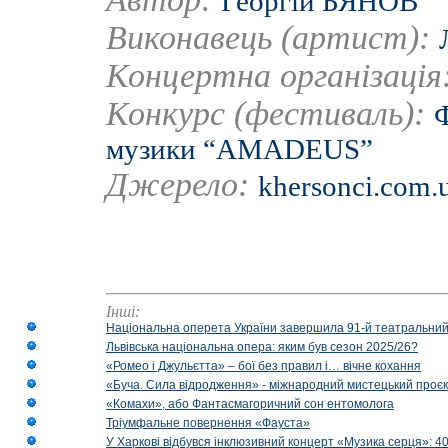
Георгій БЯНОВ
Виконавець (артист):
Концертна організація
Конкурс (фестиваль):
Ф
музики “AMADEUS”
Джерело:
khersonci.com.
Інші:
Національна оперета України завершила 91-й театральний
Львівська національна опера: яким був сезон 2025/26?
«Ромео і Джульєтта» – бої без правил і… вічне кохання
«Буча. Сила відродження» - міжнародний мистецький проєк
«Комахи», або Фантасмагоричний сон ентомолога
Тріумфальне повернення «Фауста»
У Харкові відбувся інклюзивний концерт «Музика серця»: 400