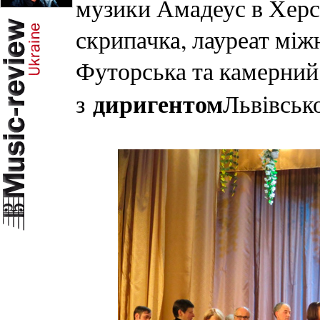
музики Амадеус в Херс
скрипачка, лауреат між
Футорська та камерний 
диригентом
з
Львівськ