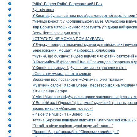
"Altio": Береer Ratio": Березовський і Бах
Зустріч епох
У Києві відбулася світова прем'єра концертної версії опери
"Мелодії юності": у Кропивницькому музеї Осмьоркіна відб
Твір Бориса Лятошинського прозвучить у підбірці найкраси
Весь Шекспір за один вечір
«СТРАТИТИ НЕ МОЖНА ПОМИЛУВАТИ»
У Луцьку – концерт класичної музики для військових і вруче
Березовський, Моцарт, Майборода, Хілобокова
"Музика, що об'єднує: в Одесі відбувся яскравий святковий
В Коломийській філармонії імені Олександра Козаренка відб
У Кропивницькому відбулося музичне травневе свято
«Спочатку музика, а потім слова»
Враження про постановки «Сувій» і «Точка травми»
Музичний салон «Харків Опера» перетворився на музичну мап
Хіти Франца Легара
У місті Миколаєві відбулося яскраве завершення фестивал
У Великій залі Одеської філармонії музичний травень розп
Браво, митцям «Єлисавет-ретро»!
«Inside the Music» та «Bolero I.R.»
Тетяна Бережна відвідала відкриття KharkivMusicFest-2026 
“В тобі, о пісне чарівна, душі людської таїна…”
“Весняні барви” ансамблю “Сіверських клейнодів”