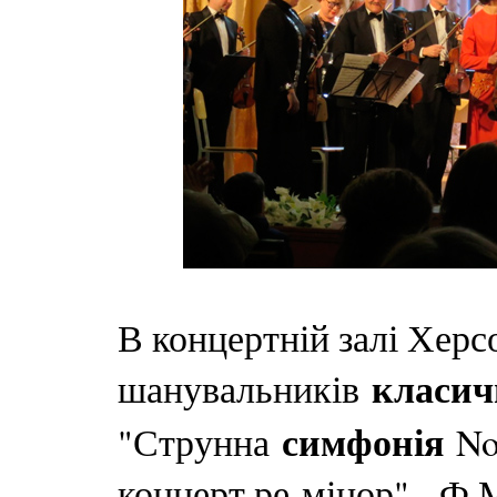
В концертній залі Херс
класич
шанувальників
симфонія
"Струнна
No
концерт ре-мінор" - Ф.