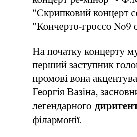
"Скрипковий концерт с
"Кончерто-гроссо No9 о
На початку концерту му
перший заступник голо
промові вона акцентувал
Георгія Вазіна, заснов
дириген
легендарного
філармонії.