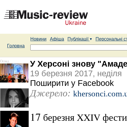
Новини
Афіша
Публікації
Персональні с
Головна
Огляд
У Херсоні знову "Амад
19 березня 2017, неділя
Поширити у Facebook
Джерело:
khersonci.com.
17
березня XXIV фестив