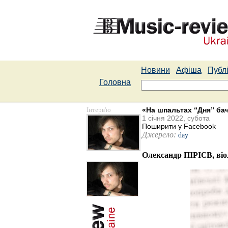
Новини
Афіша
Публі
Головна
Інтерв'ю
«На шпальтах “Дня” бач
1 січня 2022, субота
Поширити у Facebook
Джерело:
day
Олександр ПІРІЄВ, віол