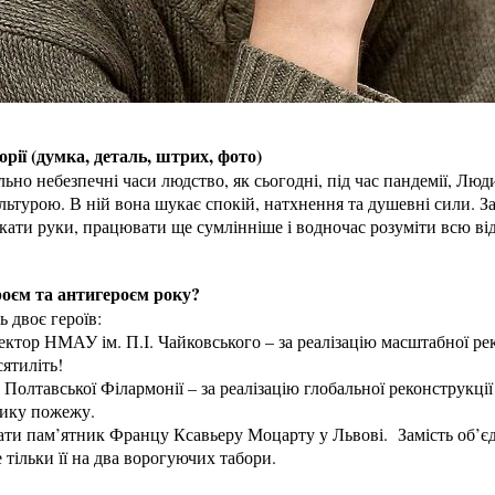
торії (думка, деталь, штрих, фото)
льно небезпечні часи людство, як сьогодні, під час пандемії, Люд
турою. В ній вона шукає спокій, натхнення та душевні сили. За
кати руки, працювати ще сумлінніше і водночас розуміти всю від
роєм та антигероєм року?
ь двоє героїв:
тор НМАУ ім. П.І. Чайковського – за реалізацію масштабної реко
сятиліть!
Полтавської Філармонії – за реалізацію глобальної реконструкції 
лику пожежу.
ати пам’ятник Францу Ксавьеру Моцарту у Львові. Замість об’єд
 тільки її на два ворогуючих табори.