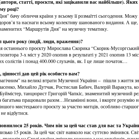
(автори, статті, проєкти, які зацікавили вас найбільше). Яких
му році?
я” бачу обличчя країни у всьому її розмаїтті сьогодення. Можу
доров’я та наснаги всьому колективу шанованого видання. А ще,
знаменитих “Маршрутів Дня” на музичну тематику.
 цього року (події, люди, враження)?
ція останнього проєкту Мирослава Скорика “Скорик-Мусоргський”
зитора 3-х міст у 2020 охопив в результаті у 2021 охопив 13 міст
х солістів і понад 400.000 слухачів, як. І це лише початок…
и, цінності дав цей рік особисто вам?
рагічним” на великі втрати Музичної України – пішли з життя з
асенко, Михайло Дутчак, Ростислав Бабич, Валерій Варакута, к
 Буймістер, танцюрист Григорій Чапкіс, знаменитий музичний р
з багатьма працювали разом…Незамінні вони, і вкорте розумію н
 іншого мистецького проєкту за участю митців, особливо старшо
 не відбутися.
овнилося 25 років. Чим він за цей час став для вас та Україн
изько 15 років. За цей час світ навколо нас суттєво змінився. Св
 трагедія на Сході країни змінили кожного з нас українців, панд