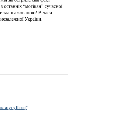
 з останніх “могікан” сучасної
не заангажованою! В часи
 незалежної України.
нститут у Швеції