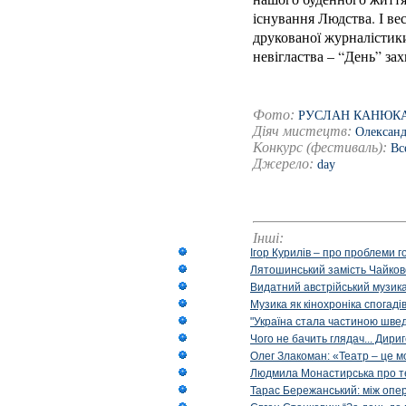
існування Людства. І вес
друкованої журналістики
невігластва – “День” за
Фото:
РУСЛАН КАНЮК
Діяч мистецтв:
Олександ
Конкурс (фестиваль):
Вс
Джерело:
day
Інші:
Ігор Курилів – про проблеми г
Лятошинський замість Чайковс
Видатний австрійський музика
Музика як кінохроніка спогаді
"Україна стала частиною шведс
Чого не бачить глядач... Дир
Олег Злакоман: «Театр – це м
Людмила Монастирська про те, 
Тарас Бережанський: між опе