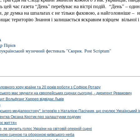
ь цей час газета “День” перебуває на вістрі подій. “День” – один
, де думка на шпальтах є не тільки фаховою, а найголовніше – 
хищає територію Знання і залишається яскравим взірцем вільної і
А
р Пірієв
еукраїнський музичний фестиваль "Скорик. Post Scriptum"
оловного хору країни та 20 років роботи з Софією Ротару
ького має звучати на європейських сценах сьогодні, - диригент Ревакович
нт Вольфганг Харрер відвідає Львів
в
ького медіапростору": інтерв'ю з Наталією Пасічник, що очолює Український і
игентка Оксана Кротик про залаштунки подіуму
оє життя»
як звучить голос України на світовій оперній сцені
рною сценою та обороною київського неба