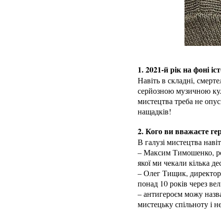
1. 2021-й рік на фоні іс
Навіть в складні, смерте
серйозною музичною куль
мистецтва треба не опус
нащадків!
2. Кого ви вважаєте ге
В галузі мистецтва навіт
– Максим Тимошенко, рек
якої ми чекали кілька де
– Олег Тищик, директор 
понад 10 років через ве
– антигероєм можу назв
мистецьку спільноту і не