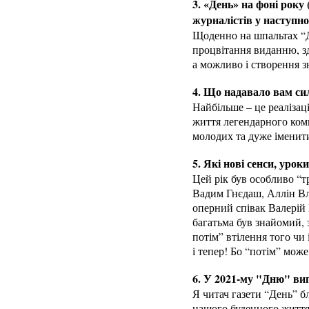
3. «День» на фоні року 
журналістів у наступно
Щоденно на шпальтах “Дн
процвітання виданню, з
а можливо і створення 
4. Що надавало вам сил
Найбільше – це реаліза
життя легендарного компо
молодих та дуже іменити
5. Які нові сенси, урок
Цей рік був особливо “т
Вадим Гнєдаш, Аллін Вл
оперний співак Валерій
багатьма був знайомий, 
потім” втілення того чи
і тепер! Бо “потім” може
6. У 2021-му "Дню" вип
Я читач газети “День” бл
нашого буденного життя,