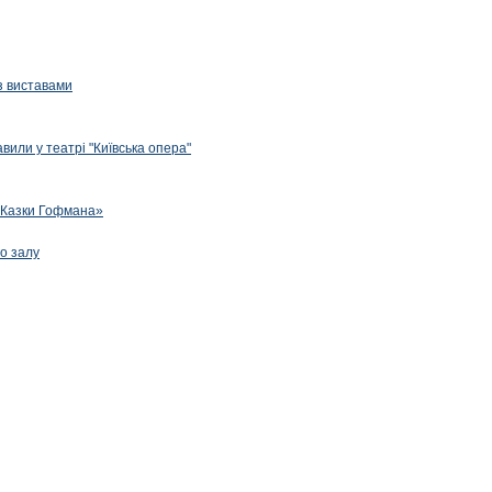
з виставами
вили у театрі "Київська опера"
 «Казки Гофмана»
го залу