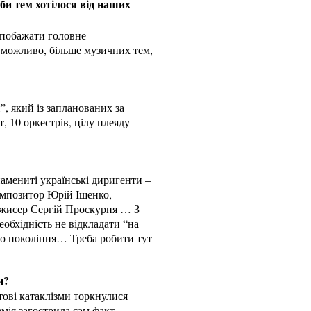
 би тем хотілося від наших
 побажати головне –
 можливо, більше музичних тем,
, який із запланованих за
, 10 оркестрів, цілу плеяду
намениті українські диригенти –
омпозитор Юрій Іщенко,
ежисер Сергій Проскурня … З
еобхідність не відкладати “на
го покоління… Треба робити тут
и?
ітові катаклізми торкнулися
емія загострила сам факт