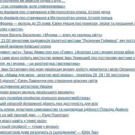
вторгнення ми вивезли онуків з Бучі…”
 стає справжнім, коли співпереживає»
х фахівців про стажування в Метрополітен-опера. Історія друга
х фахівців про стажування в Метрополітен-опера. Історія перша
 Франка — молодь до 25 років: Євген Нищук про прем'єри, збори та прощання 
шлях у життя»
опери Василь Василенко: «Музика — ключ до сердець світу»
 21:00 звучатиме радіоверсія балетної вистави "Лускунчик Гофмана", яку поста
жній керівник Київської опери
мент часу»: Тарас Демко про хор «Гомін», Ukrainian Live і музику епохи війни
о саме воно робить мистецтво живим: Іван Уривський про постановку вистави
я, як і музика, – це архітектура і математика»
Іван Остапович про нову українську музику, роботу дириґента і місію Органно
: «Мавка для мене - архетип моєї країни» - прем'єра 28, 29 і 30 листопада
 діагноз”: Євген Лавренчук про створення власних світів
заслуженою артисткою України
дуємо власну модель українського мюзиклу»
дразу полюбив професію оперного концертмейстера»
зькій обласній філармонії дбають про доступність для всіх
опери, культурне самозванство та надлюдські здібності Пласідо Домінго
о це мій творчий дім», — Раду Поклітару
 красу навіть у темні часи»
 іншій професії — тільки у музиці»
композиторів дуже резонують із сьогоденням" — Юлія Ткач