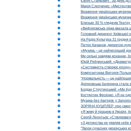
Євген Станкович: “За день до 
Марія Слєпченко: «Мистецтво
Враження українських музични
Враження українських музични
Близько 30 % глядачів Театру
«Вифлеємська зірка вказала 
Головний диригент Київської 
На Радіо Культура 31 грудня о
Петро Качанов, директор-худо
«Музика – це найчесніший доку
Ми сильні завдяки коханню, б
Юрій Рибчинський: «Драматургі
«Системність створює епоху»: 
Композиторка Вікторія Польова
“Нормальність — це найгірший
Дніпровська балерина стала 
Богдан Струтинський: «Ми бу
Костянтин Фесенко: «Я не о
Музика без бар'єрів: у Запорі
ЗОРЯНА КУШПЛЕР: про смерть 
«Я живу й працюю в Україні, б
Сергій Леонтьєв: «Створювати
«З дитинства не уявляв себе в
"Твори сучасних українських 