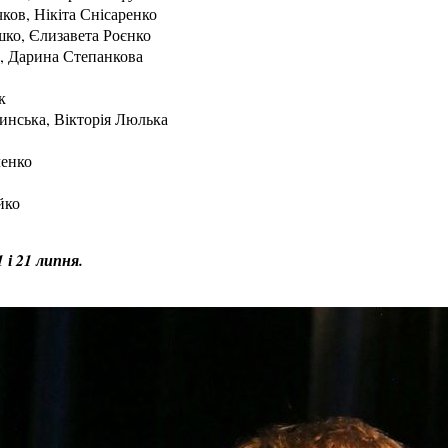
ков, Нікіта Снісаренко
шко, Єлизавета Роєнко
а, Дарина Степанкова
к
инська, Вікторія Люлька
в
ченко
йко
 і 21 липня.