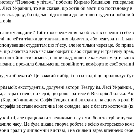
виставу “Палаючи у пітьмі” побачив Кирило Кашліков, генераль
. Лесі Українки, то він сказав, що хотів би мати цю постановку в
чну складову, бо під час підготовки до вистави студенти робили 
торів.
сліпоту людини? Тобто зосередження на об’єкті в середині себе з
чі, перейти тільки до тактильних відчуттів, або реагувати тільки
опонувавши студентам цю п’єсу, але не тільки через це, бо прив
е, що людство весь час має обирати: або страшну й трагічну прав
и постійно стикаємося, наприклад, коли не кажемо смертельно хв
 людина прожила більш-менш спокійно та комфортно свої останні 
у, чи збрехати? Це важкий вибір, і на сьогодні це продовжує бут
рім моїх ексстудентів, долучені актори Театру ім. Лесі Українки.
, а зараз з нею, по черзі, цю роль гратиме й Вікторія Люлька. А
в (Карлос) лишився. Софія Гущик нині виходить на сцену в ролі Ел
ографія вистави аскетична і не складна, але є багато костюмів (
у квітні, але працювали з великими паузами, бо в театрі випуска
тачило часу. Це була цікава творча робота з всією акторською ком
вони грали у дипломній виставі, і на скільки зараз впевнено себе