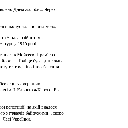
’явлено Днем жалоби... Через
олі виконує талановита молодь.
о «У палаючій пітьмі»
атург у 1946 році...
Станіслав Мойсеєв. Прем’єра
лійовича. Тоді це була дипломна
ту театру, кіно і телебачення
ісовець, як керівник
ня ім. І. Карпенка-Карого. Рік
ї репетиції, на якій вдалося
го з глядачів байдужими, і скоро
. Лесі Українки.