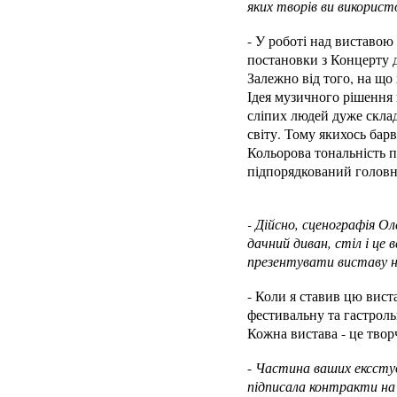
яких творів ви використ
- У роботі над виставою
постановки з Концерту д
Залежно від того, на що 
Ідея музичного рішення в
сліпих людей дуже склад
світу. Тому якихось бар
Кольорова тональність п
підпорядкований головно
- Дійсно, сценографія О
дачний диван, стіл і це 
презентувати виставу н
- Коли я ставив цю виста
фестивальну та гастроль
Кожна вистава - це творч
-
Частина ваших ексстуд
підписала контракти на 