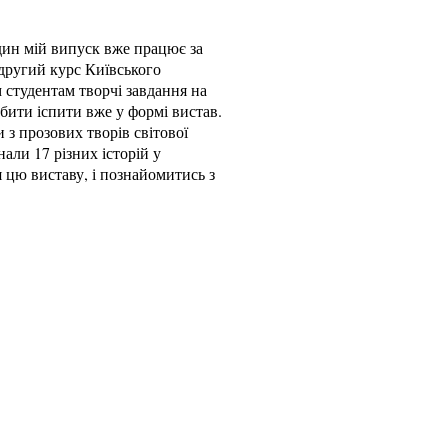
 Один мій випуск вже працює за
 другий курс Київського
м студентам творчі завдання на
бити іспити вже у формі вистав.
 з прозових творів світової
али 17 різних історій у
 цю виставу, і познайомитись з