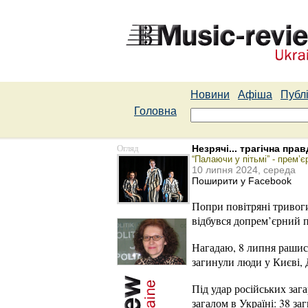
Новини
Афіша
Публі
Головна
Огляд
Незрячі... трагічна пра
“Палаючи у пітьмі” - прем’є
10 липня 2024, середа
Поширити у Facebook
Попри повітряні тривоги
відбувся допрем’єрний п
Нагадаю, 8 липня рашист
загинули люди у Києві, 
Під удар російських заг
загалом в Україні: 38 за