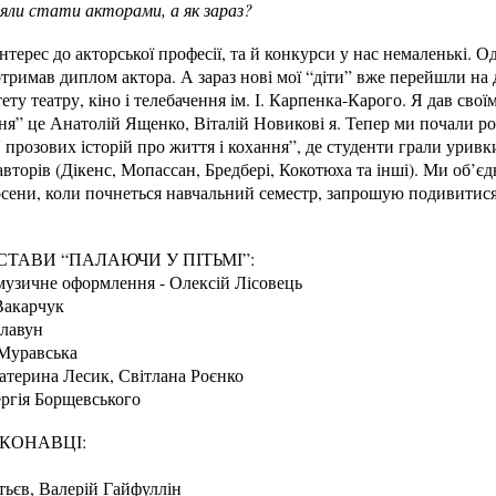
іяли стати акторами, а як зараз?
 інтерес до акторської професії, та й конкурси у нас немаленькі.
о отримав диплом актора. А зараз нові мої “діти” вже перейшли на
ту театру, кіно і телебачення ім. І. Карпенка-Карого. Я дав свої
я” це Анатолій Ященко, Віталій Новикові я. Тепер ми почали ро
 прозових історій про життя і кохання”, де студенти грали уривки
вторів (Дікенс, Мопассан, Бредбері, Кокотюха та інші). Ми об’єдн
Восени, коли почнеться навчальний семестр, запрошую подивитися
ТАВИ “ПАЛАЮЧИ У ПІТЬМІ”:
музичне оформлення - Олексій Лісовець
Вакарчук
лавун
 Муравська
атерина Лесик, Світлана Роєнко
ергія Борщевського
ИКОНАВЦІ:
ьєв, Валерій Гайфуллін