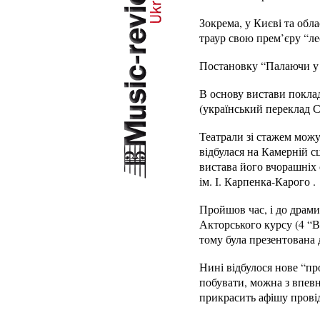
Зокрема, у Києві та обла
траур свою прем’єру “ле
Постановку “Палаючи у п
В основу вистави поклад
(український переклад С
Театрали зі стажем можу
відбулася на Камерній с
вистава його вчорашніх 
ім. І. Карпенка-Карого .
Пройшов час, і до драми
Акторського курсу (4 “В”
тому була презентована 
Нині відбулося нове “пр
побувати, можна з впевн
прикрасить афішу провід