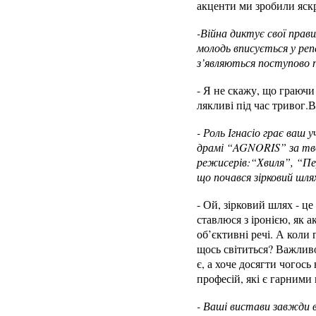
акценти ми зробили яск
-Війна диктує свої прав
молодь вписується у репе
з’являються поступово пі
- Я не скажу, що граючи 
лякливі під час тривог.
- Роль Ігнасіо грає ваш
драмі “AGNORIS” за тво
режисерів:“Хвиля”, “Пе
що почався зірковий шл
- Ой, зірковий шлях - це
ставлюся з іронією, як а
об’єктивні речі. А коли 
щось світиться? Важливо
є, а хоче досягти чогось
професій, які є гарними 
- Ваші вистави завжди 