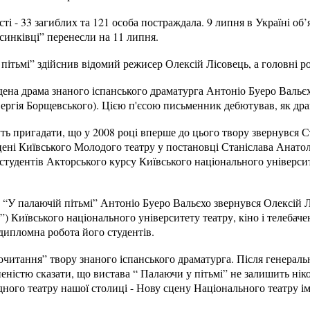
сті - 33 загиблих та 121 особа постраждала. 9 липня в Україні об
синківці” перенесли на 11 липня.
ітьмі” здійснив відомий режисер Олексій Лісовець, а головні р
ена драма знаного іспанського драматурга Антоніо Буеро Вальєх
ергія Борщевського). Цією п'єсою письменник дебютував, як драм
ть пригадати, що у 2008 році вперше до цього твору звернувся 
цені Київського Молодого театру у постановці Станіслава Анато
студентів Акторського курсу Київського національного університе
 “У палаючій пітьмі” Антоніо Буеро Вальєхо звернувся Олексій Л
) Київського національного університету театру, кіно і телебачен
дипломна робота його студентів.
очитання” твору знаного іспанського драматурга. Після генерально
еністю сказати, що вистава “ Палаючи у пітьмі” не залишить ніко
ного театру нашої столиці - Нову сцену Національного театру ім