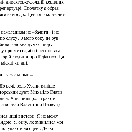
ний директор-художній керівник
 репертуарі. Спочатку я обрав
багато етюдів. Цей твір корисний
 намаганням не «бачити» і не
 по слуху? З мого боку це був
абила головна думка твору,
ду про життя, або брехню, яка
орій людини про її діагноз. Ця
місяці чи дні.
и актуальними...
 До речі, роль Хуани раніше
кторський дует: Михайло Гнатів
іси. А всі інші ролі грають
їх створила Валентина Плавун).
лися інші вистави. Я не можу
андою. Я бачу, як змінилися мої
 почувають на сцені. Деякі