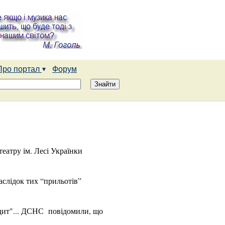
Про портал
Форум
еатру ім. Лесі Українки
аслідок тих “прильотів”
тдит"... ДСНС повідомили, що