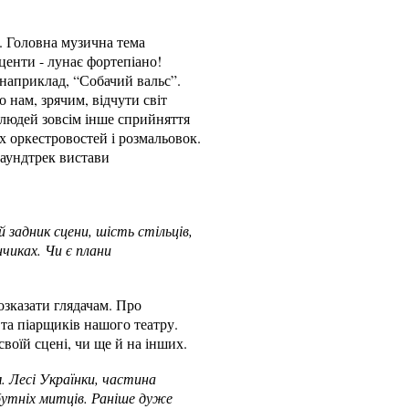
. Головна музична тема
центи - лунає фортепіано!
, наприклад, “Собачий вальс”.
о нам, зрячим, відчути світ
 людей зовсім інше сприйняття
х оркестровостей і розмальовок.
Саундтрек вистави
 задник сцени, шість стільців,
нчиках. Чи є плани
розказати глядачам. Про
та піарщиків нашого театру.
своїй сцені, чи ще й на інших.
. Лесі Українки, частина
йбутніх митців. Раніше дуже