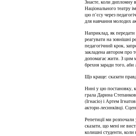
Знаєте, коли дипломну 
Національного театру ім
цю п’єсу через педагогі
для навчання молодих ак
Наприклад, як передати 
реагувати на зовнішні ре
педагогічний крок, запр
закладена автором про т
допомагає жити. З цим м
брехня заради того, аби
Що краще: сказати правд
Нині у цю постановку, к
грала Дарина Степанкова
(Ігнасіо) і Артем Ігнато
актори-лесинківці. Сцен
Репетиції ми розпочали 
сказати, що мені не вис
колишні студенти, коли 