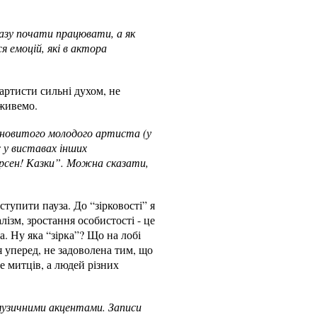
разу почати працювати, а як
ся емоцій, які в актора
 артисти сильні духом, не
 живемо.
лановитого молодого артиста (у
 у виставах інших
ерсен! Казки”. Можна сказати,
аступити пауза. До “зірковості” я
лізм, зростання особистості - це
а. Ну яка “зірка”? Що на лобі
 уперед, не задоволена тим, що
ше митців, а людей різних
музичними акцентами. Записи