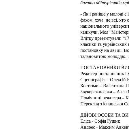
багато абітурієнтів мр
- Як і раніше у молоді є
фахом, хоча, не всі, хт
національного університе
канікули. Моя “Майстерн
Влітку презентували “17
класики та українських а
постановку на дві дії. 
талановитою молоддю...
ПОСТАНОВНИКИ ВИС
Режисер-постановник і 
Сценографія – Олексій 
Костюми – Валентина П
Звукорежисерка – Алла
Помічниці режисера – К
Переклад з іспанської С
ДІЙОВІ ОСОБИ ТА В
Еліса - Софія Гущик
Андрес - Максим Авкент