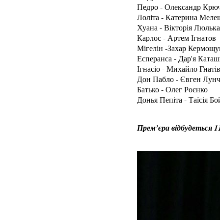
Педро - Олександр Крюч
Лоліта - Катерина Меле
Хуана - Вікторія Люльк
Карлос - Артем Ігнатов
Мігелін -Захар Кермощу
Есперанса - Дар'я Каташ
Ігнасіо - Михайло Гнаті
Дон Пабло - Євген Лун
Батько - Олег Роєнко
Донья Пепіта - Таїсія Бо
Прем’єра відбудеться 11