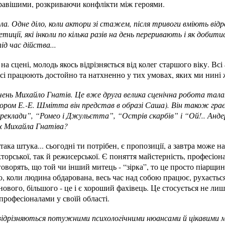
равішими, розкриваючи конфлікти між героями.
ила. Одне діло, коли актори зі стажем, після тривоги вміють від
тиції, які інколи по кілька разів на день переривають і як добити
д час дійства...
на сцені, молодь якось відрізняється від колег старшого віку. Всі
Всі працюють достойно та натхненно у тих умовах, яких ми нині
 учень Михайло Гнатів. Це вже друга велика сценічна робота та
ром Е.-Е. Шмітта він представ в образі Саша). Він також грає
реклади”, “Ромео і Джульєтта”, “Острів скарбів” і “Ой!.. Анд
ях Михайла Гнатіва?
 така штука... сьогодні ти потрібен, є пропозиції, а завтра може н
кторської, так й режисерської. Є поняття майстерність, професіона
говорять, що той чи інший митець - “зірка”, то це просто піарщин
, коли людина обдарована, весь час над собою працює, рухається
 нового, більшого - це і є хороший фахівець. Це стосується не ли
професіоналами у своїй області.
відрізняються потужними психологічними нюансами й цікавими 