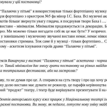
овували у цій постановці?
 “Палаючи у пітьмі” я використовував тільки фортепіанну музику
ля фортепіано з оркестром №5 фа мінор І.С. Баха. Всі музичні ак
хотів більше звернути увагу глядача, я поєднував твори Баха і ...
истави – мінімалізм. Мінімалізм продовжується і в декораціях. Б
но. Ми можемо тільки вигадати собі як це має бути? У незрячих
в у зовнішньому і музичному звучанні вистави немає, немає ніяки
остановки стримана. Теж саме й у музиці - тільки фортепіано... 
му - аскетизм існування героїв драми “Палаючи у пітьмі”.
лексія Вакарчука у виставі “Палаючи у пітьмі” аскетична - чорний
все. Такий мінімалізм дає змогу грати постановку на різних майда
а театральних фестивалях, або на гастролях?
ву, то не думав про це. А спирався на суть твору і про що хочу 
ну долю вистави має думати не режисер, це парафія керівництва 
ий “продукт” театру, і театр буде вирішувати презентувати її на 
ентів акторського курсу вже працює у Національному театрі ім
разові постановки. Ви знову, як педагог, готуєте нову зміну ма