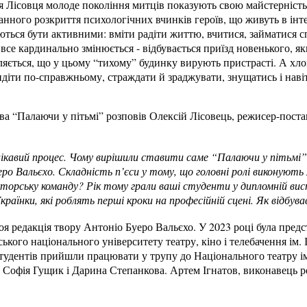
я Лісовця молоде покоління митців показують свою майстерність 
ранного розкриття психологічних вчинків героїв, що живуть в інт
ються бути активними: вміти радіти життю, вчитися, займатися 
я все кардинально змінюється - відбувається приїзд новенького, 
ляється, що у цьому “тихому” будинку вирують пристрасті. А хлопц
іти по-справжньому, страждати й зраджувати, знущатись і навіт
ва “Палаючи у пітьмі” розповів Олексій Лісовець, режисер-пост
і цікавий процес. Чому вирішили ставити саме “Палаючи у пітьмі
ро Вальєхо. Складність п’єси у тому, що головні ролі виконують
торську команду? Рік тому грали ваші студенти у дипломній вист
країнки, які роблять перші кроки на професійній сцені. Як відбув
моя редакція твору Антоніо Буеро Вальєхо. У 2023 році була пре
ького національного університету театру, кіно і телебачення ім. 
студентів прийшли працювати у трупу до Національного театру і
, Софія Гущик і Дарина Степанкова. Артем Ігнатов, виконавець р