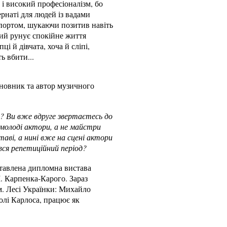
і високий професіоналізм, бо
ернаті для людей із вадами
спортом, шукаючи позитив навіть
який рунує спокійне життя
і й дівчата, хоча й сліпі,
ь вбити...
ановник та автор музичного
”? Ви вже вдруге звертаєтесь до
 молоді актори, а не майстри
аві, а нині вже на сцені актори
ався репетиційний період?
дставлена дипломна вистава
І. Карпенка-Карого. Зараз
м. Лесі Українки: Михайло
олі Карлоса, працює як