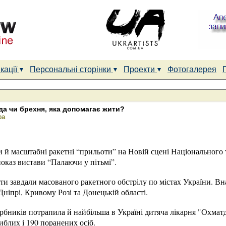
кації
Персональні сторінки
Проекти
Фотогалерея
вда чи брехня, яка допомагає жити?
ра
 й масштабні ракетні “прильоти” на Новій сцені Національного т
оказ вистави “Палаючи у пітьмі”.
и завдали масованого ракетного обстрілу по містах України. Вн
Дніпрі, Кривому Розі та Донецькій області.
арбників потрапила й найбільша в Україні дитяча лікарня "Охма
гиблих і 190 поранених осіб.