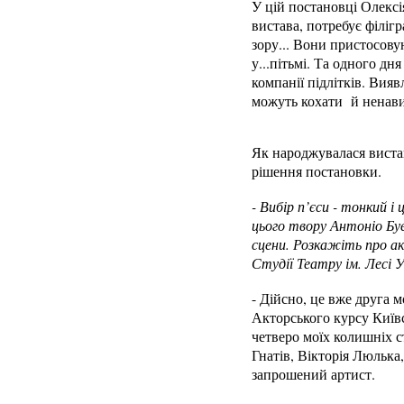
У цій постановці Олексі
вистава, потребує філіг
зору... Вони пристосову
у...пітьмі. Та одного дн
компанії підлітків. Вияв
можуть кохати й ненавид
Як народжувалася виста
рішення постановки.
- Вибір п’єси - тонкий 
цього твору Антоніо Буе
сцени. Розкажіть про ак
Студії Театру ім. Лесі У
- Дійсно, це вже друга 
Акторського курсу Київс
четверо моїх колишніх 
Гнатів, Вікторія Люлька
запрошений артист.